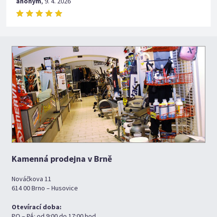
anonym
,
9. 4. 2026
Kamenná prodejna v Brně
Nováčkova 11
614 00 Brno – Husovice
Otevírací doba:
PO – PÁ: od 9:00 do 17:00 hod