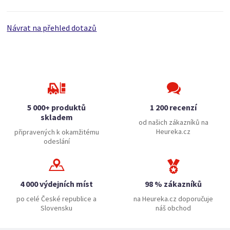
Návrat na přehled dotazů
5 000+ produktů
1 200 recenzí
skladem
od našich zákazníků na
Heureka.cz
připravených k okamžitému
odeslání
4 000 výdejních míst
98 % zákazníků
po celé České republice a
na Heureka.cz doporučuje
Slovensku
náš obchod