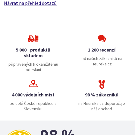
Návrat na přehled dotazů
5 000+ produktů
1 200 recenzí
skladem
od našich zákazníků na
Heureka.cz
připravených k okamžitému
odeslání
4 000 výdejních míst
98 % zákazníků
po celé České republice a
na Heureka.cz doporučuje
Slovensku
náš obchod