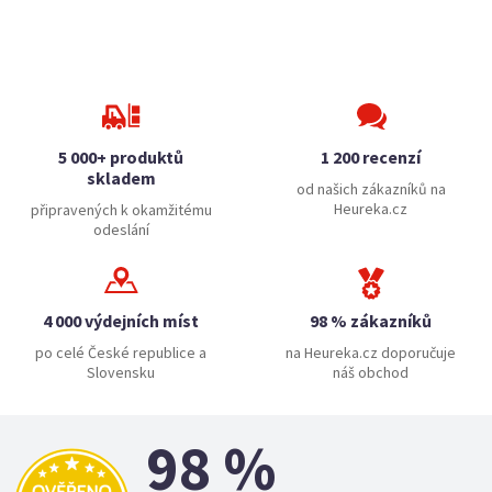
5 000+ produktů
1 200 recenzí
skladem
od našich zákazníků na
Heureka.cz
připravených k okamžitému
odeslání
4 000 výdejních míst
98 % zákazníků
po celé České republice a
na Heureka.cz doporučuje
Slovensku
náš obchod
98 %