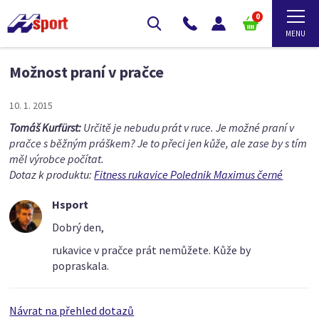
0
Možnost praní v pračce
10. 1. 2015
Tomáš Kurfürst:
Určitě je nebudu prát v ruce. Je možné praní v
pračce s běžným práškem? Je to přeci jen kůže, ale zase by s tím
měl výrobce počítat.
Dotaz k produktu:
Fitness rukavice Polednik Maximus černé
Hsport
Dobrý den,
rukavice v pračce prát nemůžete. Kůže by
popraskala.
Návrat na přehled dotazů