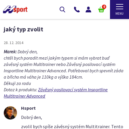
0
jaký typ zvolit
28. 12. 2014
Marek:
Dobrý den,
chtěl bych poradit mezi jakým typem si mám vybrat buď
závěsný systém Multitrainer nebo Závěsný posilovací systém
Insportline Multitrainer Advanced. Potřeboval bych spevnít záda
a břicho má váha je 110kg a výška 184cm.
Děkuji za radu
Dotaz k produktu:
Závěsný posilovací systém Insportline
Multitrainer Advanced
Hsport
Dobrý den,
zvolil bych spíše závěsný systém Multitrainer. Tento