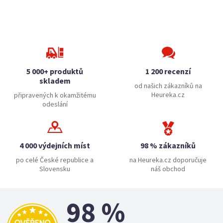
5 000+ produktů
1 200 recenzí
skladem
od našich zákazníků na
Heureka.cz
připravených k okamžitému
odeslání
4 000 výdejních míst
98 % zákazníků
po celé České republice a
na Heureka.cz doporučuje
Slovensku
náš obchod
98 %