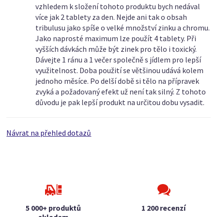
vzhledem k složení tohoto produktu bych nedával
více jak 2 tablety za den. Nejde ani tak o obsah
tribulusu jako spíše o velké množství zinku a chromu.
Jako naprosté maximum lze použít 4 tablety. Při
vyšších dávkách může být zinek pro tělo i toxický.
Dávejte 1 ránu a 1 večer společně s jídlem pro lepší
využitelnost. Doba použití se většinou udává kolem
jednoho měsíce. Po delší době si tělo na přípravek
zvyká a požadovaný efekt už není tak silný. Z tohoto
důvodu je pak lepší produkt na určitou dobu vysadit.
Návrat na přehled dotazů
5 000+ produktů
1 200 recenzí