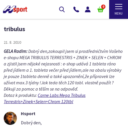
0
tribulus
21. 8. 2010
GELA Radim:
Dobrý den,zakoupil jsem si prostřednićtvím Vašeho
e-shopu MEGA TRIBULUS TERRESTRIS + ZINEK + SELEN + CHROM
a zjistil jsem nějaké nejasnosti : e-shop udává 1 tableta ráno
před jídlem a 1. tableta večer před jídlem,ale na obalu výrobky
je pouze 1tableta denně a také upozornění,že přípravek lze
užívat max.3 týdny !Jak teda těch 120 tabl. vlastně použít ?
Děkuji za pomoc a těším se na odpověď.
Dotaz k produktu:
Carne Labs Mega Tribulus
Terrestris+Zinek+Selen+Chrom 120tbl
Hsport
Dobrý den,