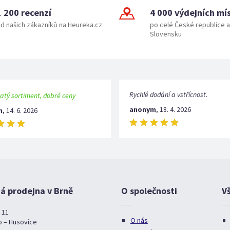
1 200 recenzí
4 000 výdejních mí
d našich zákazníků na Heureka.cz
po celé České republice a
Slovensku
Rychlé dodání a vstřícnost.
atý sortiment, dobré ceny
anonym
,
18. 4. 2026
m
,
14. 6. 2026
 prodejna v Brně
O společnosti
V
 11
O nás
o – Husovice