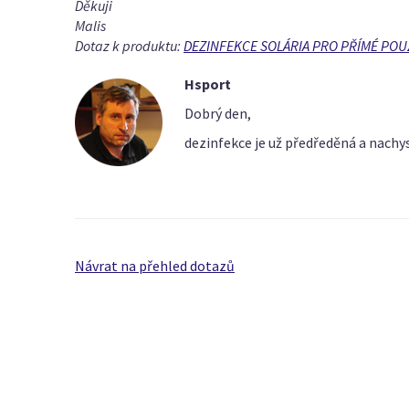
Děkuji
Malis
Dotaz k produktu:
DEZINFEKCE SOLÁRIA PRO PŘÍMÉ POUŽ
Hsport
Dobrý den,
dezinfekce je už předředěná a nachys
Návrat na přehled dotazů