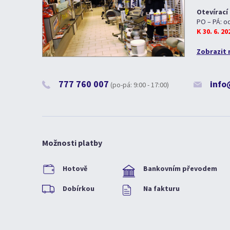
Otevírací
PO – PÁ: o
K 30. 6. 2
Zobrazit 
777 760 007
info
(po-pá: 9:00 - 17:00)
Možnosti platby
Hotově
Bankovním převodem
Dobírkou
Na fakturu