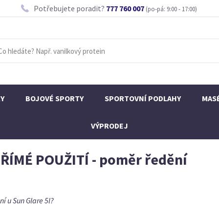
Potřebujete poradit?
777 760 007
(po-pá: 9:00 - 17:00)
KY
BOJOVÉ SPORTY
SPORTOVNÍ PODLAHY
MAS
VÝPRODEJ
ŘÍMÉ POUŽITÍ - poměr ředění
í u Sun Glare 5l?