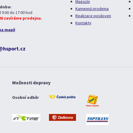
Magazín
 doba:
Kamenná prodejna
d 9:00 do 17:00 hod
Realizace posiloven
026 zavíráme prodejnu.
Kontakty
na mapě
@hsport.cz
Možnosti dopravy
Osobní odběr