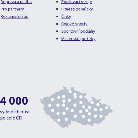
Doprava a platba
Posilovací stroje
Pro partnery
Fitness pomůcky
Reklamační řád
Činky
Bojové sporty
Sportovní podlahy
Masérské potřeby
4 000
výdejních míst
po celé ČR