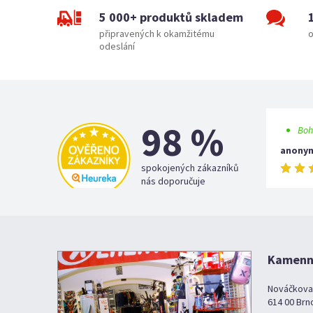
5 000+ produktů skladem
připravených k okamžitému
o
odeslání
98 %
Boh
anony
spokojených zákazníků
nás doporučuje
Kamenná
Nováčkova
614 00 Brn