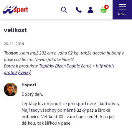
0
velikost
20. 11. 2014
Teodor:
Jsem muž 202 cm a váha 92 kg, takže docela hubený v
pase cca 86cm. Nevím jako velikost?
Dotaz k produktu:
Tepláky Bizon Double černé + bílý nápis
grafický velký
Hsport
Dobrý den,
tepláky bizon jsou šité pro sportovce - kulturisty.
Mají tedy všechny poměrně úzký pas a široké
nohavice. Velikost XXL vám bude sedět. A to jak
délkou, tak šířkou v pase.