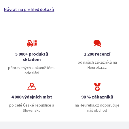
Návrat na přehled dotazů
5 000+ produktů
1 200 recenzí
skladem
od našich zákazníků na
Heureka.cz
připravených k okamžitému
odeslání
4 000 výdejních míst
98 % zákazníků
po celé České republice a
na Heureka.cz doporučuje
Slovensku
náš obchod