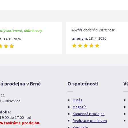
Rychlé dodání a vstřícnost.
atý sortiment, dobré ceny
anonym
,
18. 4. 2026
m
,
14. 6. 2026
 prodejna v Brně
O společnosti
V
 11
O nás
o – Husovice
Magazín
 doba:
Kamenná prodejna
d 9:00 do 17:00 hod
Realizace posiloven
026 zavíráme prodejnu.
Kontakty