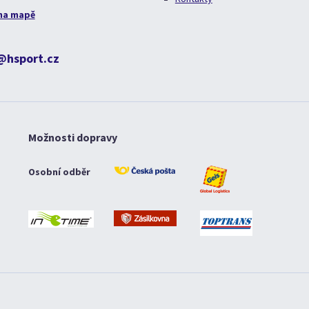
na mapě
@hsport.cz
Možnosti dopravy
Osobní odběr