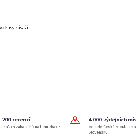
dva kusy závaží.
1 200 recenzí
4 000 výdejních mí
d našich zákazníků na Heureka.cz
po celé České republice a
Slovensku