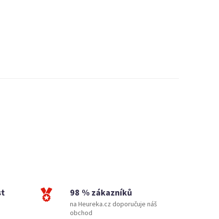
st
98 % zákazníků
na Heureka.cz doporučuje náš
obchod