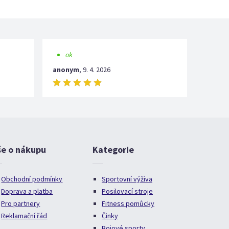
ok
anonym
,
9. 4. 2026
še o nákupu
Kategorie
Obchodní podmínky
Sportovní výživa
Doprava a platba
Posilovací stroje
Pro partnery
Fitness pomůcky
Reklamační řád
Činky
Bojové sporty