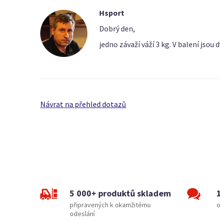
Hsport
Dobrý den,
jedno závaží váží 3 kg. V balení jsou 
Návrat na přehled dotazů
5 000+ produktů skladem
připravených k okamžitému
o
odeslání