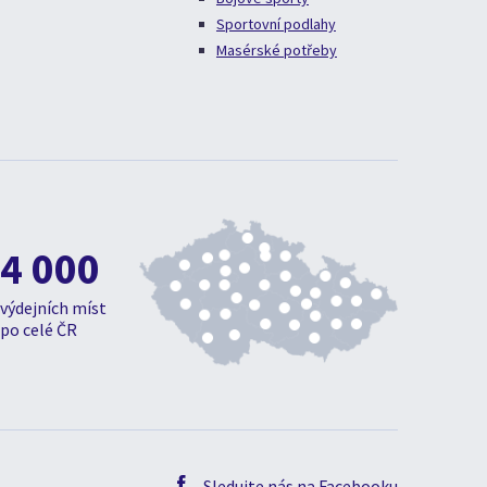
Sportovní podlahy
Masérské potřeby
4 000
výdejních míst
po celé ČR
Sledujte nás na Facebooku