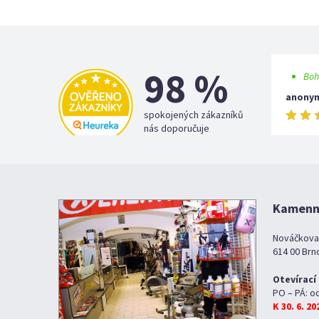
98 %
Boh
anony
spokojených zákazníků
nás doporučuje
Kamenná
Nováčkova
614 00 Brn
Otevírací
PO – PÁ: o
K 30. 6. 2