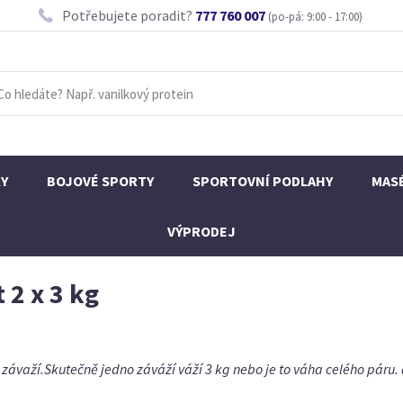
Potřebujete poradit?
777 760 007
(po-pá: 9:00 - 17:00)
KY
BOJOVÉ SPORTY
SPORTOVNÍ PODLAHY
MAS
VÝPRODEJ
 2 x 3 kg
 závaží.Skutečně jedno záváží váží 3 kg nebo je to váha celého páru.