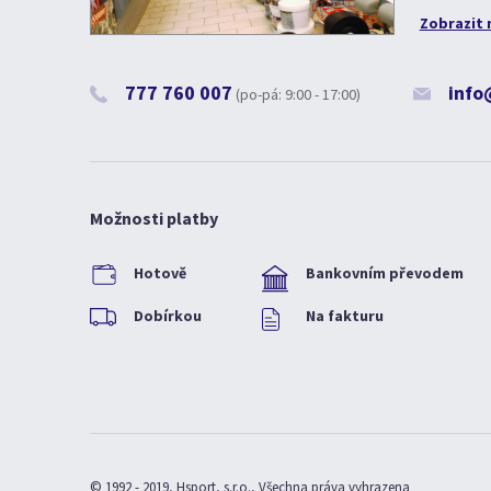
Zobrazit 
777 760 007
info
(po-pá: 9:00 - 17:00)
Možnosti platby
Hotově
Bankovním převodem
Dobírkou
Na fakturu
© 1992 - 2019, Hsport, s.r.o., Všechna práva vyhrazena