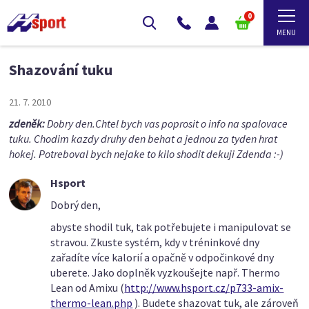
0
Shazování tuku
21. 7. 2010
zdeněk:
Dobry den.Chtel bych vas poprosit o info na spalovace
tuku. Chodim kazdy druhy den behat a jednou za tyden hrat
hokej. Potreboval bych nejake to kilo shodit dekuji Zdenda :-)
Hsport
Dobrý den,
abyste shodil tuk, tak potřebujete i manipulovat se
stravou. Zkuste systém, kdy v tréninkové dny
zařadíte více kalorií a opačně v odpočinkové dny
uberete. Jako doplněk vyzkoušejte např. Thermo
Lean od Amixu (
http://www.hsport.cz/p733-amix-
thermo-lean.php
). Budete shazovat tuk, ale zároveň