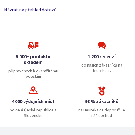
Návrat na přehled dotazů
5 000+ produktů
1 200 recenzí
skladem
od našich zákazníků na
Heureka.cz
připravených k okamžitému
odeslání
4 000 výdejních míst
98 % zákazníků
po celé České republice a
na Heureka.cz doporučuje
Slovensku
náš obchod