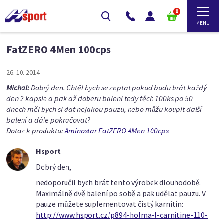
0
FatZERO 4Men 100cps
26. 10. 2014
Michal:
Dobrý den. Chtěl bych se zeptat pokud budu brát každý
den 2 kapsle a pak až doberu baleni tedy těch 100ks po 50
dnech měl bych si dat nejakou pauzu, nebo můžu koupit další
balení a dále pokračovat?
Dotaz k produktu:
Aminostar FatZERO 4Men 100cps
Hsport
Dobrý den,
nedoporučil bych brát tento výrobek dlouhodobě.
Maximálně dvě balení po sobě a pak udělat pauzu. V
pauze můžete suplementovat čistý karnitin:
http://www.hsport.cz/p894-holma-l-carnitine-110-