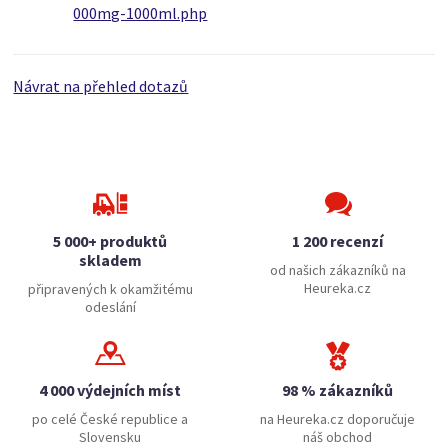
000mg-1000ml.php
Návrat na přehled dotazů
5 000+ produktů
1 200 recenzí
skladem
od našich zákazníků na
Heureka.cz
připravených k okamžitému
odeslání
4 000 výdejních míst
98 % zákazníků
po celé České republice a
na Heureka.cz doporučuje
Slovensku
náš obchod