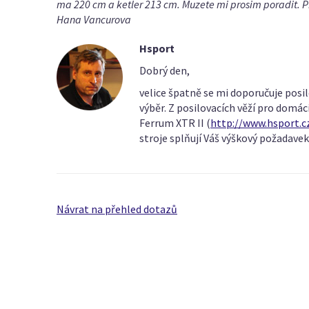
ma 220 cm a ketler 213 cm. Muzete mi prosim poradit. 
Hana Vancurova
Hsport
Dobrý den,
velice špatně se mi doporučuje posi
výběr. Z posilovacích věží pro domác
Ferrum XTR II (
http://www.hsport.c
stroje splňují Váš výškový požadavek
Návrat na přehled dotazů