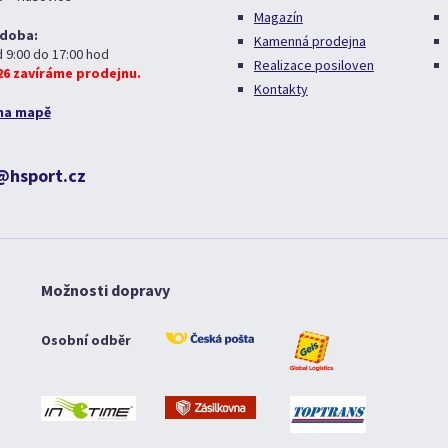
Magazín
 doba:
Kamenná prodejna
d 9:00 do 17:00 hod
Realizace posiloven
026 zavíráme prodejnu.
Kontakty
na mapě
@hsport.cz
Možnosti dopravy
Osobní odběr