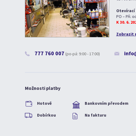
Otevírací
PO – PÁ: o
K 30. 6. 2
Zobrazit 
777 760 007
info
(po-pá: 9:00 - 17:00)
Možnosti platby
Hotově
Bankovním převodem
Dobírkou
Na fakturu