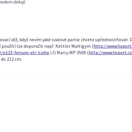
Predem dekuji
lovací věž, když nevím jaké svalové partie chcete upřednostňovat.
í použití lze doporučit např. Kettler Multigym (
http://www.hsport
z/p115-ferrum-xtr-ii.php
) či Marcy MP 3500 (
http://www.hsport.c
 do 212 cm.