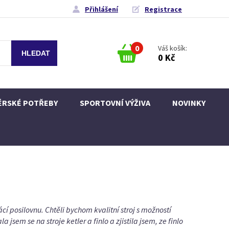
Přihlášení
Registrace
0
Váš košík:
0 Kč
ÉRSKÉ POTŘEBY
SPORTOVNÍ VÝŽIVA
NOVINKY
í posilovnu. Chtěli bychom kvalitní stroj s možností
jsem se na stroje ketler a finlo a zjistila jsem, ze finlo