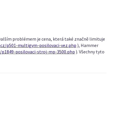
 Dalším problémem je cena, která také značně limituje
.cz/p501-multigym-posilovaci-vez.php
), Hammer
z/p1849-posilovaci-stroj-mp-3500.php
). Všechny tyto