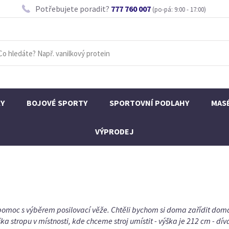
Potřebujete poradit?
777 760 007
(po-pá: 9:00 - 17:00)
KY
BOJOVÉ SPORTY
SPORTOVNÍ PODLAHY
MAS
VÝPRODEJ
pomoc s výběrem posilovací věže. Chtěli bychom si doma zařídit domác
stropu v místnosti, kde chceme stroj umístit - výška je 212 cm - dívala 