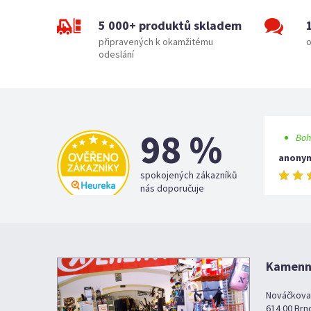
5 000+ produktů skladem
připravených k okamžitému
o
odeslání
98 %
Boh
anony
spokojených zákazníků
nás doporučuje
Kamenná
Nováčkova
614 00 Brn