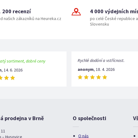
1 200 recenzí
4 000 výdejních mí
d našich zákazníků na Heureka.cz
po celé České republice a
Slovensku
Rychlé dodání a vstřícnost.
atý sortiment, dobré ceny
anonym
,
18. 4. 2026
m
,
14. 6. 2026
 prodejna v Brně
O společnosti
V
 11
O nás
o – Husovice