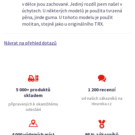
v délce jsou zachované. Jediný rozdíl jsem našel v
úchytech. U některých modelů je použita tvrzená
pěna, jinde guma. U tohoto modelu je použit
molitan, stejně jako u originálního TRX.
Návrat na přehled dotazů
5 000+ produktů
1 200 recenzí
skladem
od našich zákazníků na
Heureka.cz
připravených k okamžitému
odeslání
4 000 výdejních míst
98 % zákazníků