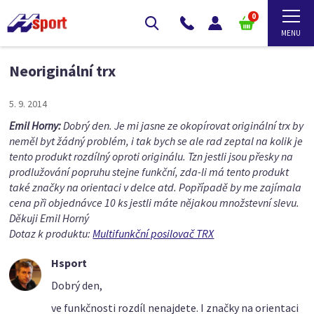
0
Neoriginální trx
5. 9. 2014
Emil Horny:
Dobrý den. Je mi jasne ze okopírovat originální trx by
neměl byt žádný problém, i tak bych se ale rad zeptal na kolik je
tento produkt rozdílný oproti originálu. Tzn jestli jsou přesky na
prodlužování popruhu stejne funkční, zda-li má tento produkt
také značky na orientaci v delce atd. Popřípadě by me zajímala
cena při objednávce 10 ks jestli máte nějakou množstevní slevu.
Děkuji Emil Horný
Dotaz k produktu:
Multifunkční posilovač TRX
Hsport
Dobrý den,
ve funkčnosti rozdíl nenajdete. I značky na orientaci