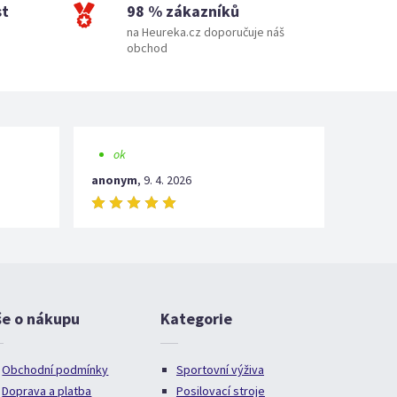
st
98 % zákazníků
na Heureka.cz doporučuje náš
obchod
ok
anonym
,
9. 4. 2026
še o nákupu
Kategorie
Obchodní podmínky
Sportovní výživa
Doprava a platba
Posilovací stroje