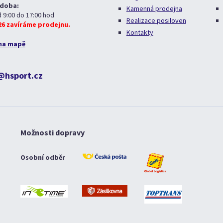
 doba:
Kamenná prodejna
d 9:00 do 17:00 hod
Realizace posiloven
026 zavíráme prodejnu.
Kontakty
na mapě
@hsport.cz
Možnosti dopravy
Osobní odběr