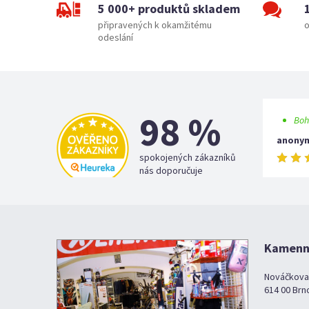
5 000+ produktů skladem
připravených k okamžitému
o
odeslání
98 %
Boh
anony
spokojených zákazníků
nás doporučuje
Kamenná
Nováčkova
614 00 Brn