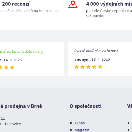
1 200 recenzí
4 000 výdejních mí
d našich zákazníků na Heureka.cz
po celé České republice a
Slovensku
Rychlé dodání a vstřícnost.
atý sortiment, dobré ceny
anonym
,
18. 4. 2026
m
,
14. 6. 2026
 prodejna v Brně
O společnosti
V
 11
O nás
o – Husovice
Magazín