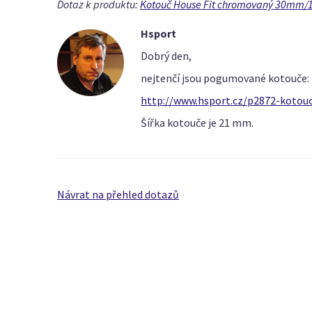
Dotaz k produktu:
Kotouč House Fit chromovaný 30mm/
Hsport
Dobrý den,
nejtenčí jsou pogumované kotouče:
http://www.hsport.cz/p2872-koto
Šířka kotouče je 21 mm.
Návrat na přehled dotazů