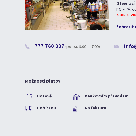
Otevírací
PO – PÁ: o
K 30. 6. 2
Zobrazit 
777 760 007
info
(po-pá: 9:00 - 17:00)
Možnosti platby
Hotově
Bankovním převodem
Dobírkou
Na fakturu