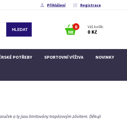
Přihlášení
Registrace
0
Váš košík:
0 Kč
ÉRSKÉ POTŘEBY
SPORTOVNÍ VÝŽIVA
NOVINKY
oruček a ty jsou limitovány trapézovým závitem. Děkuji