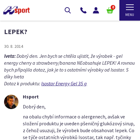
0
LEPEK?
30. 8. 2014
Iveta:
Dobrý den. Jen bych se chtěla ujistit, že výrobek - gel
energy cherry a strawberry/banana NEobsahuje LEPEK! A rovnou
bych připojila dotaz, jak je to s ostatními výrobky od Isostar. S
díky Iveta
Dotaz k produktu:
Isostar Energy Gel 35 g
Hsport
Dobrý den,
na obalu chybí informace o alergenech, avšak ve
složení produktu je uveden pšeničný glukózový sirup,
z čehož usuzuji, že výrobek bude obsahovat lepek. Co
se týče ostatních výrobků Isostar, tak např. tyčinky