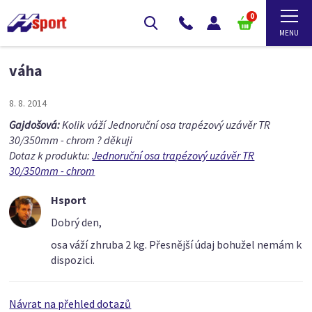
0
váha
8. 8. 2014
Gajdošová:
Kolik váží Jednoruční osa trapézový uzávěr TR
30/350mm - chrom ? děkuji
Dotaz k produktu:
Jednoruční osa trapézový uzávěr TR
30/350mm - chrom
Hsport
Dobrý den,
osa váží zhruba 2 kg. Přesnější údaj bohužel nemám k
dispozici.
Návrat na přehled dotazů