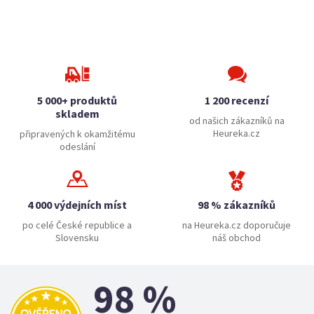
5 000+ produktů
1 200 recenzí
skladem
od našich zákazníků na
Heureka.cz
připravených k okamžitému
odeslání
4 000 výdejních míst
98 % zákazníků
po celé České republice a
na Heureka.cz doporučuje
Slovensku
náš obchod
98 %