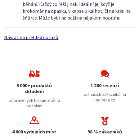
běhání. Každý to řeší jinak. Ideální je, když je
krokoměr na opasku, v kapse u kalhot, či na krku na
šňůrce. Může být i na paži na nějakém popruhu.
Návrat na přehled dotazů
5 000+ produktů
1 200 recenzí
skladem
od našich zákazníků na
Heureka.cz
připravených k okamžitému
odeslání
4 000 výdejních míst
98 % zákazníků