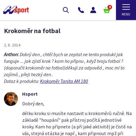
0
Krokoměr na fotbal
2. 8. 2014
Anthon:
Dobrý den , chtěl bych se zeptat ne tento produkt jak
funguje ... jak zjistí krok ? kam ho připnu , když hraju fotbal ?
(doporučit krokoměr na fotbal)děkuji za odpověd , moc mi to
zajímá , přeji hezký den .
Dotaz k produktu:
Krokoměr Tanita AM 180
Hsport
Dobrý den,
délku kroku si musíte nastavit u krokoměrů ručně. Na
základě "houpání" pak přístroj počítá jednotlivé
kroky. Kam ho připnete (a při jaké aktivitě) je čistě na
vás, stejná otázka je např., kam připnout mp3 při