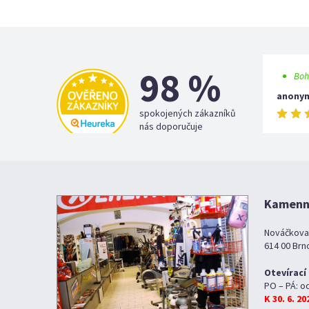
98 %
Boh
anony
spokojených zákazníků
nás doporučuje
Kamenná
Nováčkova
614 00 Brn
Otevírací
PO – PÁ: o
K 30. 6. 2