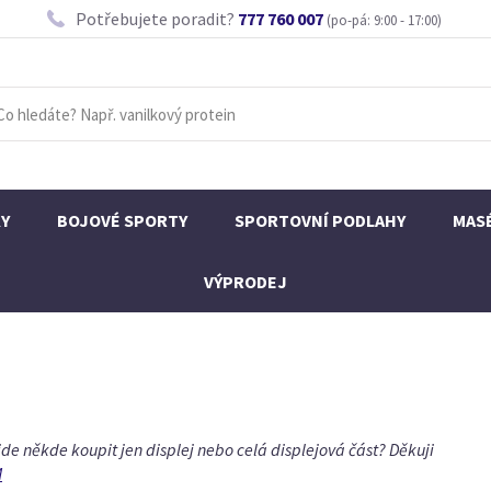
Potřebujete poradit?
777 760 007
(po-pá: 9:00 - 17:00)
KY
BOJOVÉ SPORTY
SPORTOVNÍ PODLAHY
MAS
VÝPRODEJ
 jde někde koupit jen displej nebo celá displejová část? Děkuji
M