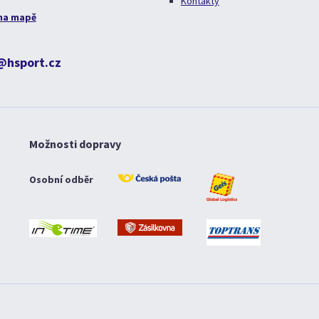
Kontakty
na mapě
@hsport.cz
Možnosti dopravy
Osobní odběr