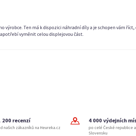
o výrobce. Ten má k dispozici náhradní díly a je schopen vám říct,
zapotřebí vyměnit celou displejovou část.
1 200 recenzí
4 000 výdejních mí
d našich zákazníků na Heureka.cz
po celé České republice a
Slovensku