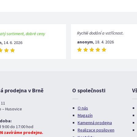
Rychlé dodání a vstřícnost.
atý sortiment, dobré ceny
anonym
,
18. 4. 2026
m
,
14. 6. 2026
 prodejna v Brně
O společnosti
V
 11
O nás
o – Husovice
Magazín
 doba:
Kamenná prodejna
d 9:00 do 17:00 hod
Realizace posiloven
026 zavíráme prodejnu.