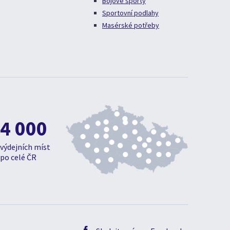
Bojové sporty
Sportovní podlahy
Masérské potřeby
4 000
výdejních míst
po celé ČR