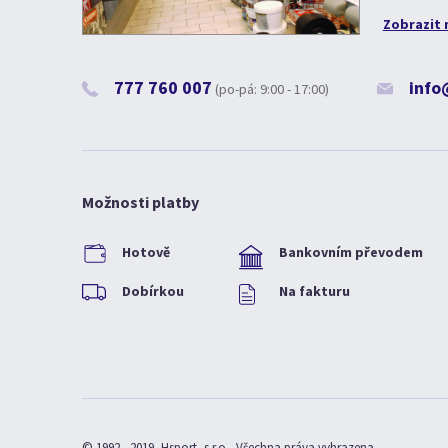
Zobrazit 
777 760 007
info
(po-pá: 9:00 - 17:00)
Možnosti platby
Hotově
Bankovním převodem
Dobírkou
Na fakturu
© 1992 - 2019, Hsport, s.r.o., Všechna práva vyhrazena