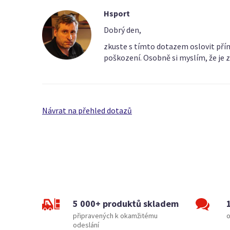
Hsport
Dobrý den,
zkuste s tímto dotazem oslovit přím
poškození. Osobně si myslím, že je 
Návrat na přehled dotazů
5 000+ produktů skladem
připravených k okamžitému
o
odeslání