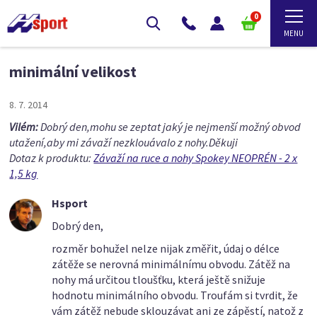
0
minimální velikost
8. 7. 2014
Vilém:
Dobrý den,mohu se zeptat jaký je nejmenší možný obvod
utažení,aby mi závaží nezklouávalo z nohy.Děkuji
Dotaz k produktu:
Závaží na ruce a nohy Spokey NEOPRÉN - 2 x
1,5 kg
Hsport
Dobrý den,
rozměr bohužel nelze nijak změřit, údaj o délce
zátěže se nerovná minimálnímu obvodu. Zátěž na
nohy má určitou tloušťku, která ještě snižuje
hodnotu minimálního obvodu. Troufám si tvrdit, že
vám zátěž nebude sklouzávat ani ze zápěstí, natož z