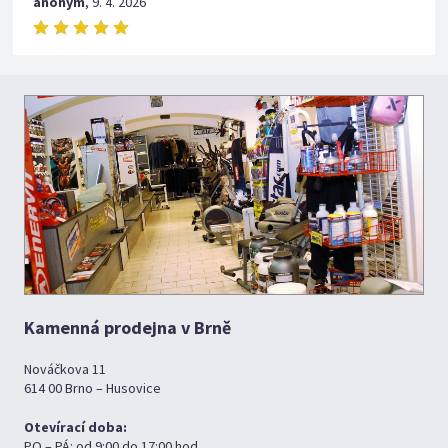
anonym
,
9. 4. 2026
Kamenná prodejna v Brně
Nováčkova 11
614 00 Brno – Husovice
Otevírací doba:
PO – PÁ: od 9:00 do 17:00 hod