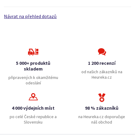
Návrat na přehled dotazů
5 000+ produktů
1 200 recenzí
skladem
od našich zákazníků na
Heureka.cz
připravených k okamžitému
odeslání
4 000 výdejních míst
98 % zákazníků
po celé České republice a
na Heureka.cz doporučuje
Slovensku
náš obchod