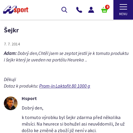
0
Šejkr
7. 7. 2014
Adam:
Dobrý den,Chtěl jsem se zeptat jestli je k tomuto produktu
i šejkr který je uveden na portálu Heureka ..
Děkuji
Dotaz k produktu:
Prom-in Laktofit 80 1000 g
Hsport
Dobrý den,
k tomuto výrobku byl šejkr zdarma před několika
měsíci. Na heurece si bohužel asi neuvědomili, že už
došlo ke změně a zboží již není v akci.