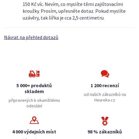
150 Kč víc. Nevím, co myslíte těmi zajištovacími
kroužky. Prosím, upřesněte dotaz. Pokud myslíte
uzávěry, tak šířka je cca 2,5 centimetru.
Návrat na přehled dotazů
5 000+ produktů
1 200 recenzí
skladem
od našich zákazníků na
Heureka.cz
připravených k okamžitému
odeslání
4 000 výdejních míst
98 % zákazníků