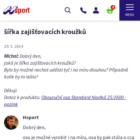
0
šířka zajišťovacích kroužků
29. 5. 2014
Michal:
Dobrý den,
jaká je šířka zajišťovacích kroužků?
Bylo by možné nechat udělat tyč i na míru dlouhou? Případně
kolik by to stálo?
Děkuji
Dotaz k produktu:
Obouruční osa Standard hladká 25/1600 -
pozink
Hsport
Dobrý den,
osu je možné vyrobit i na míru, osa by pak stála o cca