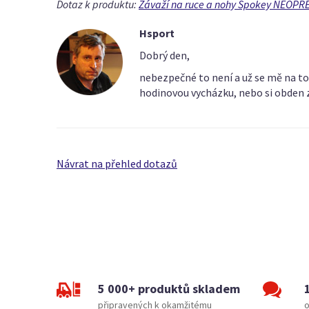
Dotaz k produktu:
Závaží na ruce a nohy Spokey NEOPRÉN
Hsport
Dobrý den,
nebezpečné to není a už se mě na to 
hodinovou vycházku, nebo si obden za
Návrat na přehled dotazů
5 000+ produktů skladem
připravených k okamžitému
o