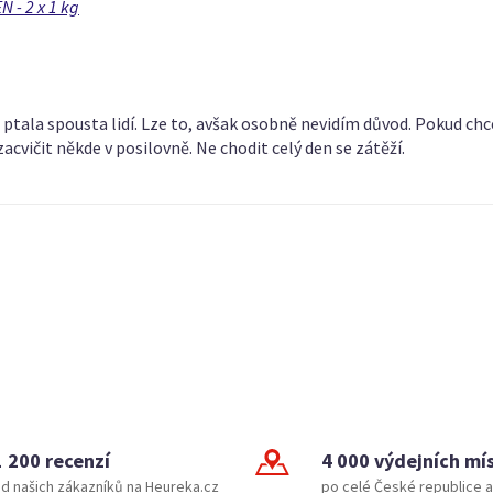
 - 2 x 1 kg
ptala spousta lidí. Lze to, avšak osobně nevidím důvod. Pokud chcete
cvičit někde v posilovně. Ne chodit celý den se zátěží.
1 200 recenzí
4 000 výdejních mí
d našich zákazníků na Heureka.cz
po celé České republice a