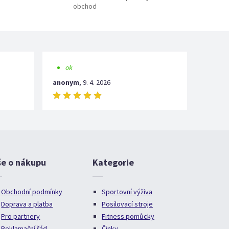
obchod
ok
anonym
,
9. 4. 2026
še o nákupu
Kategorie
Obchodní podmínky
Sportovní výživa
Doprava a platba
Posilovací stroje
Pro partnery
Fitness pomůcky
Reklamační řád
Činky