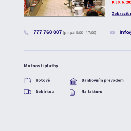
K 30. 6. 2
Zobrazit 
777 760 007
info
(po-pá: 9:00 - 17:00)
Možnosti platby
Hotově
Bankovním převodem
Dobírkou
Na fakturu