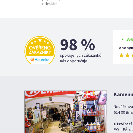
odeslání
98 %
Boh
anony
spokojených zákazníků
nás doporučuje
Kamenná
Nováčkova
614 00 Brn
Otevírací
PO – PÁ: o