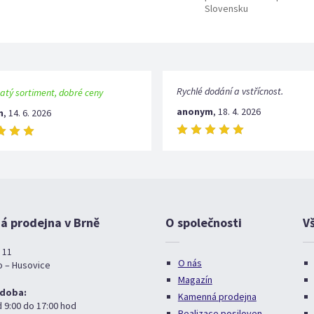
Slovensku
Rychlé dodání a vstřícnost.
atý sortiment, dobré ceny
anonym
,
18. 4. 2026
m
,
14. 6. 2026
 prodejna v Brně
O společnosti
V
 11
O nás
o – Husovice
Magazín
 doba:
Kamenná prodejna
d 9:00 do 17:00 hod
Realizace posiloven