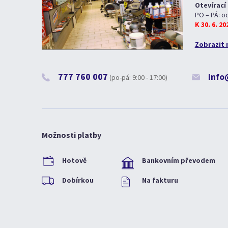
Otevírací
PO – PÁ: o
K 30. 6. 2
Zobrazit 
777 760 007
info
(po-pá: 9:00 - 17:00)
Možnosti platby
Hotově
Bankovním převodem
Dobírkou
Na fakturu