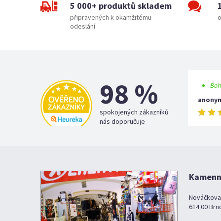
5 000+ produktů skladem
připravených k okamžitému
o
odeslání
98 %
Boh
anony
spokojených zákazníků
nás doporučuje
Kamenná
Nováčkova
614 00 Brn