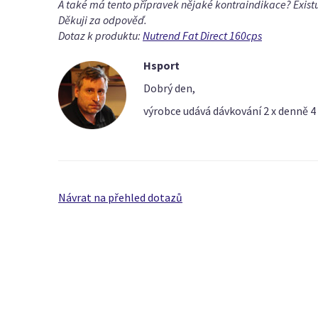
A také má tento přípravek nějaké kontraindikace? Exist
Děkuji za odpověď.
Dotaz k produktu:
Nutrend Fat Direct 160cps
Hsport
Dobrý den,
výrobce udává dávkování 2 x denně 4
Návrat na přehled dotazů