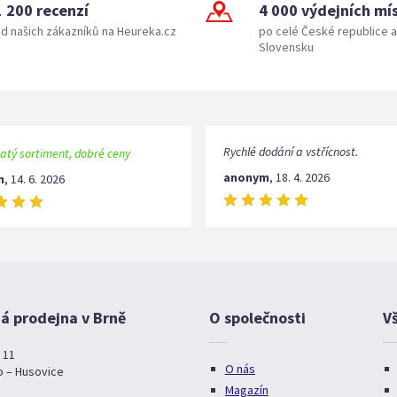
1 200 recenzí
4 000 výdejních mí
d našich zákazníků na Heureka.cz
po celé České republice a
Slovensku
Rychlé dodání a vstřícnost.
atý sortiment, dobré ceny
anonym
,
18. 4. 2026
m
,
14. 6. 2026
 prodejna v Brně
O společnosti
V
 11
O nás
o – Husovice
Magazín