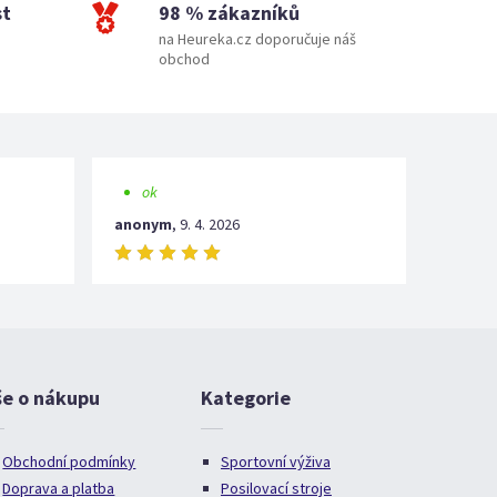
st
98 % zákazníků
na Heureka.cz doporučuje náš
obchod
ok
anonym
,
9. 4. 2026
še o nákupu
Kategorie
Obchodní podmínky
Sportovní výživa
Doprava a platba
Posilovací stroje