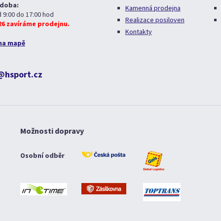
 doba:
Kamenná prodejna
d 9:00 do 17:00 hod
Realizace posiloven
026 zavíráme prodejnu.
Kontakty
na mapě
@hsport.cz
Možnosti dopravy
Osobní odběr