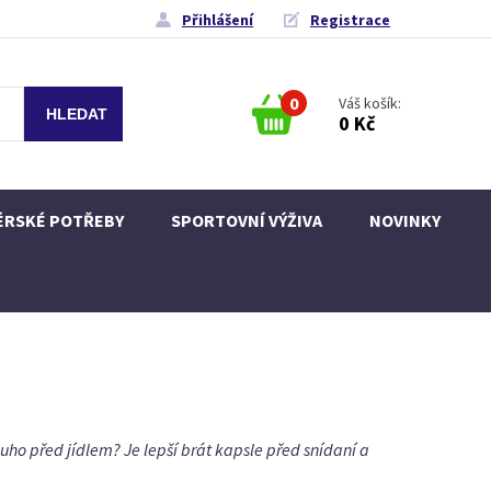
Přihlášení
Registrace
0
Váš košík:
0 Kč
ÉRSKÉ POTŘEBY
SPORTOVNÍ VÝŽIVA
NOVINKY
ho před jídlem? Je lepší brát kapsle před snídaní a