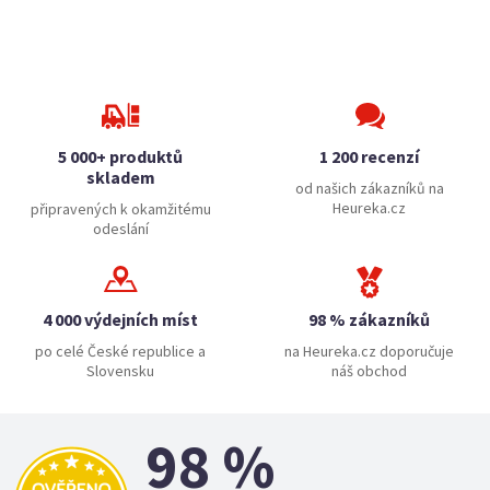
5 000+ produktů
1 200 recenzí
skladem
od našich zákazníků na
Heureka.cz
připravených k okamžitému
odeslání
4 000 výdejních míst
98 % zákazníků
po celé České republice a
na Heureka.cz doporučuje
Slovensku
náš obchod
98 %