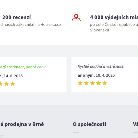
1 200 recenzí
4 000 výdejních mí
d našich zákazníků na Heureka.cz
po celé České republice a
Slovensku
Rychlé dodání a vstřícnost.
atý sortiment, dobré ceny
anonym
,
18. 4. 2026
m
,
14. 6. 2026
 prodejna v Brně
O společnosti
V
 11