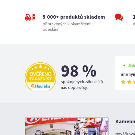
5 000+ produktů skladem
připravených k okamžitému
o
odeslání
98 %
Boh
anony
spokojených zákazníků
nás doporučuje
Kamenná
Nováčkova