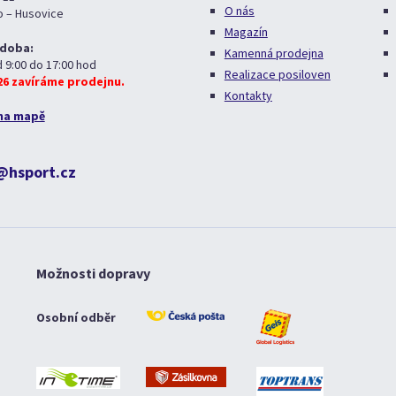
O nás
o – Husovice
Magazín
 doba:
Kamenná prodejna
d 9:00 do 17:00 hod
Realizace posiloven
026 zavíráme prodejnu.
Kontakty
na mapě
@hsport.cz
Možnosti dopravy
Osobní odběr