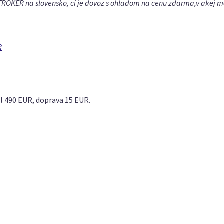
TROKER na slovensko, ci je dovoz s ohladom na cenu zdarma,v akej me
R
ál 490 EUR, doprava 15 EUR.