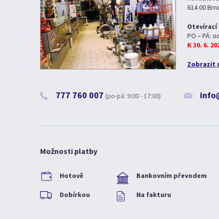
614 00 Brn
Otevírací
PO – PÁ: o
K 30. 6. 2
Zobrazit 
777 760 007
info
(po-pá: 9:00 - 17:00)
Možnosti platby
Hotově
Bankovním převodem
Dobírkou
Na fakturu