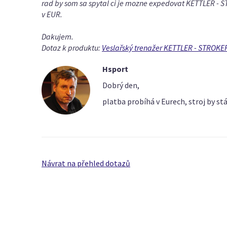
rad by som sa spytal ci je mozne expedovat KETTLER - S
v EUR.
Dakujem.
Dotaz k produktu:
Veslařský trenažer KETTLER - STROKE
Hsport
Dobrý den,
platba probíhá v Eurech, stroj by st
Návrat na přehled dotazů