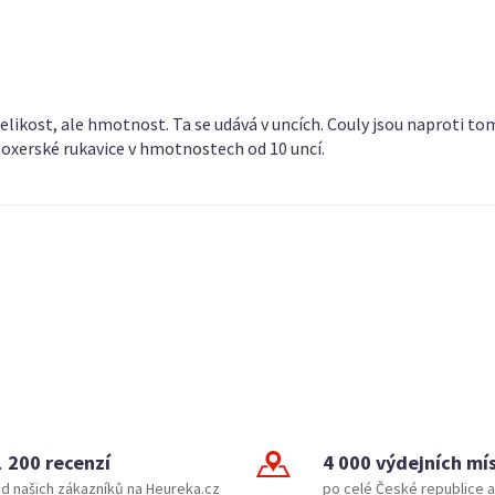
velikost, ale hmotnost. Ta se udává v uncích. Couly jsou naproti t
oxerské rukavice v hmotnostech od 10 uncí.
1 200 recenzí
4 000 výdejních mí
d našich zákazníků na Heureka.cz
po celé České republice a