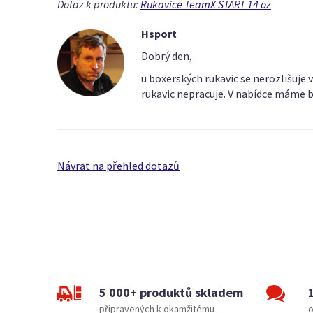
Dotaz k produktu:
Rukavice TeamX START 14 oz
Hsport
Dobrý den,
u boxerských rukavic se nerozlišuje 
rukavic nepracuje. V nabídce máme b
Návrat na přehled dotazů
5 000+ produktů skladem
připravených k okamžitému
o