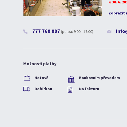
K 30. 6. 2
Zobrazit 
777 760 007
info
(po-pá: 9:00 - 17:00)
Možnosti platby
Hotově
Bankovním převodem
Dobírkou
Na fakturu