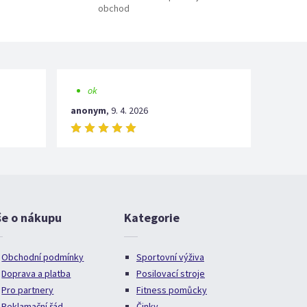
obchod
ok
anonym
,
9. 4. 2026
še o nákupu
Kategorie
Obchodní podmínky
Sportovní výživa
Doprava a platba
Posilovací stroje
Pro partnery
Fitness pomůcky
Reklamační řád
Činky