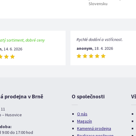
Slovensku
Rychlé dodání a vstřícnost.
atý sortiment, dobré ceny
anonym
,
18. 4. 2026
m
,
14. 6. 2026
 prodejna v Brně
O společnosti
V
 11
O nás
o – Husovice
Magazín
 doba:
Kamenná prodejna
d 9:00 do 17:00 hod
Realizace posiloven