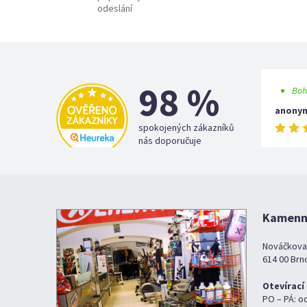
odeslání
98 %
Boh
anony
spokojených zákazníků
nás doporučuje
Kamenná
Nováčkova
614 00 Brn
Otevírací
PO – PÁ: o