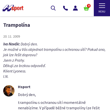
0
Trampolína
20. 11. 2009
Ivo Novák:
Dobrý den.
Je možné u Vás objednat trampolínu s ochranou sítí? Pokud ano,
jak lze řešit dopravu?
Jsem z Prahy.
Děkuji.za brzkou odpověď.
Klient Lyoness.
I.N.
Hsport
Dobrý den,
trampolínu s ochranou sítí momentálně
nenabízíme. V případě běžné trampolíny lze řešit