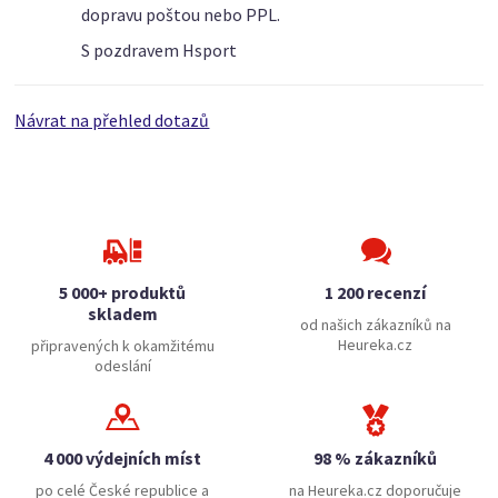
dopravu poštou nebo PPL.
S pozdravem Hsport
Návrat na přehled dotazů
5 000+ produktů
1 200 recenzí
skladem
od našich zákazníků na
Heureka.cz
připravených k okamžitému
odeslání
4 000 výdejních míst
98 % zákazníků
po celé České republice a
na Heureka.cz doporučuje