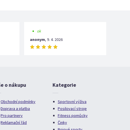
ok
anonym
,
9. 4. 2026
še o nákupu
Kategorie
Obchodní podmínky
Sportovní výživa
Doprava a platba
Posilovací stroje
Pro partnery
Fitness pomůcky
Reklamační řád
Činky
Bojové sporty