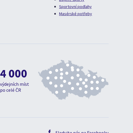
Sportovní podlahy
Masérské potřeby
4 000
výdejních míst
po celé ČR
Sledujte nás na Facebooku