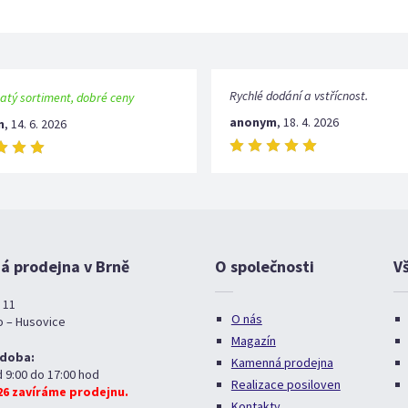
Rychlé dodání a vstřícnost.
atý sortiment, dobré ceny
anonym
,
18. 4. 2026
m
,
14. 6. 2026
 prodejna v Brně
O společnosti
V
 11
O nás
o – Husovice
Magazín
 doba:
Kamenná prodejna
d 9:00 do 17:00 hod
Realizace posiloven
026 zavíráme prodejnu.
Kontakty