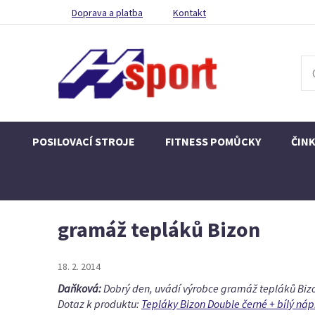
Doprava a platba
Kontakt
POSILOVACÍ STROJE
FITNESS POMŮCKY
ČIN
gramáž tepláků Bizon
18. 2. 2014
Daňková:
Dobrý den, uvádí výrobce gramáž tepláků Bizo
Dotaz k produktu:
Tepláky Bizon Double černé + bílý náp