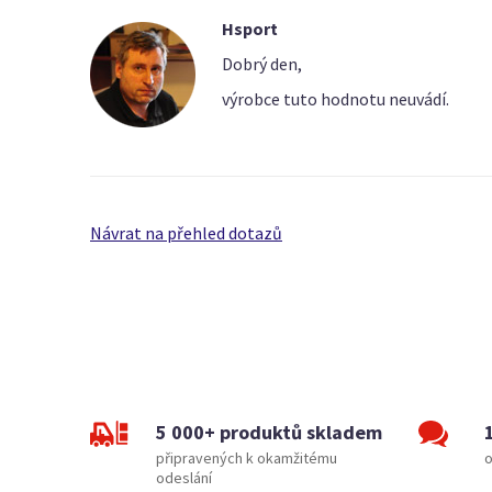
Hsport
Dobrý den,
výrobce tuto hodnotu neuvádí.
Návrat na přehled dotazů
5 000+ produktů skladem
připravených k okamžitému
o
odeslání