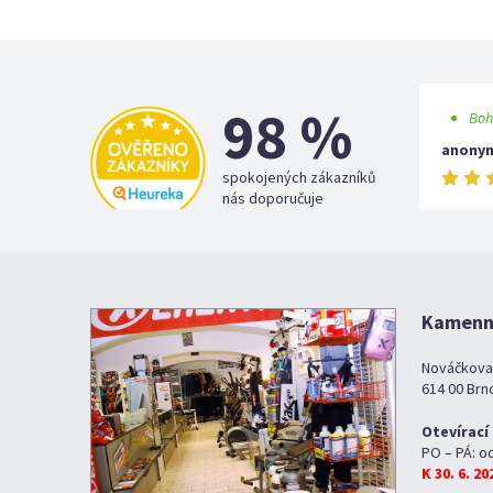
98 %
Boh
anony
spokojených zákazníků
nás doporučuje
Kamenná
Nováčkova
614 00 Brn
Otevírací
PO – PÁ: o
K 30. 6. 2