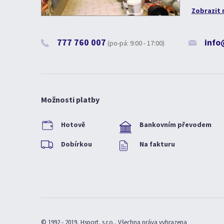
Zobrazit 
777 760 007
info
(po-pá: 9:00 - 17:00)
Možnosti platby
Hotově
Bankovním převodem
Dobírkou
Na fakturu
© 1992 - 2019, Hsport, s.r.o., Všechna práva vyhrazena