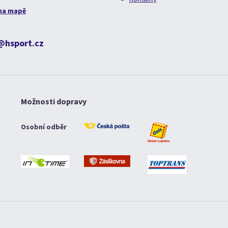
na mapě
@hsport.cz
Možnosti dopravy
Osobní odběr