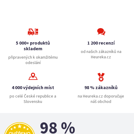
5 000+ produktů
1 200 recenzí
skladem
od našich zákazníků na
Heureka.cz
připravených k okamžitému
odeslání
4 000 výdejních míst
98 % zákazníků
po celé České republice a
na Heureka.cz doporučuje
Slovensku
náš obchod
98 %