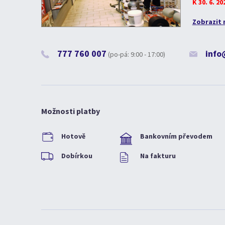
K 30. 6. 2
Zobrazit 
777 760 007
info
(po-pá: 9:00 - 17:00)
Možnosti platby
Hotově
Bankovním převodem
Dobírkou
Na fakturu