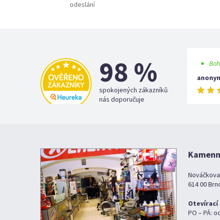
odeslání
98 %
Boh
anony
spokojených zákazníků
nás doporučuje
Kamenná
Nováčkova
614 00 Brn
Otevírací
PO – PÁ: o