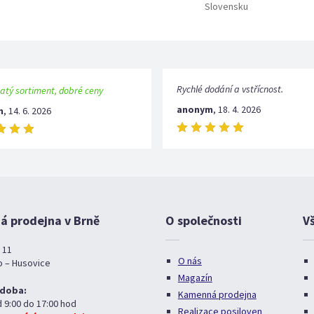
Slovensku
Rychlé dodání a vstřícnost.
atý sortiment, dobré ceny
anonym
,
18. 4. 2026
m
,
14. 6. 2026
 prodejna v Brně
O společnosti
V
 11
O nás
o – Husovice
Magazín
 doba:
Kamenná prodejna
d 9:00 do 17:00 hod
Realizace posiloven