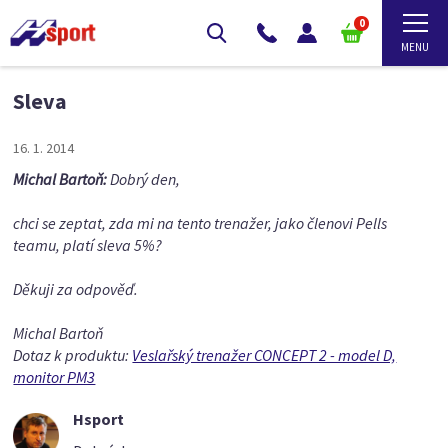
0
Sleva
16. 1. 2014
Michal Bartoň:
Dobrý den,
chci se zeptat, zda mi na tento trenažer, jako členovi Pells
teamu, platí sleva 5%?
Děkuji za odpověď.
Michal Bartoň
Dotaz k produktu:
Veslařský trenažer CONCEPT 2 - model D,
monitor PM3
Hsport