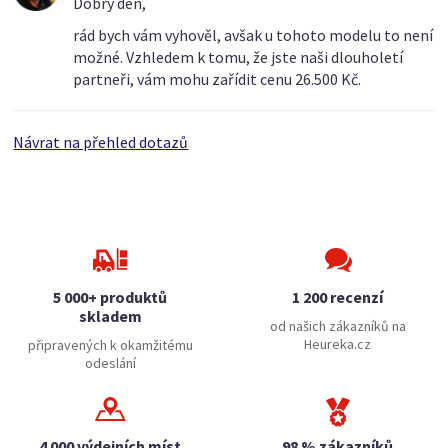
Dobrý den,
rád bych vám vyhověl, avšak u tohoto modelu to není
možné. Vzhledem k tomu, že jste naši dlouholetí
partneři, vám mohu zařídit cenu 26.500 Kč.
Návrat na přehled dotazů
5 000+ produktů
1 200 recenzí
skladem
od našich zákazníků na
Heureka.cz
připravených k okamžitému
odeslání
4 000 výdejních míst
98 % zákazníků