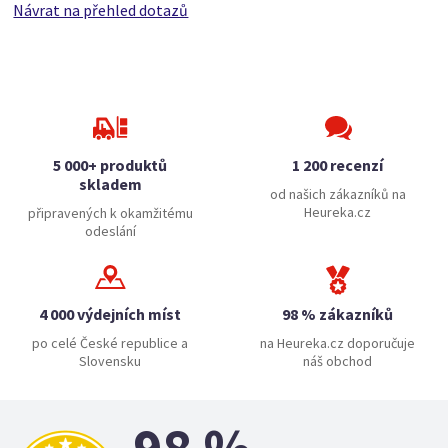
Návrat na přehled dotazů
5 000+ produktů
1 200 recenzí
skladem
od našich zákazníků na
Heureka.cz
připravených k okamžitému
odeslání
4 000 výdejních míst
98 % zákazníků
po celé České republice a
na Heureka.cz doporučuje
Slovensku
náš obchod