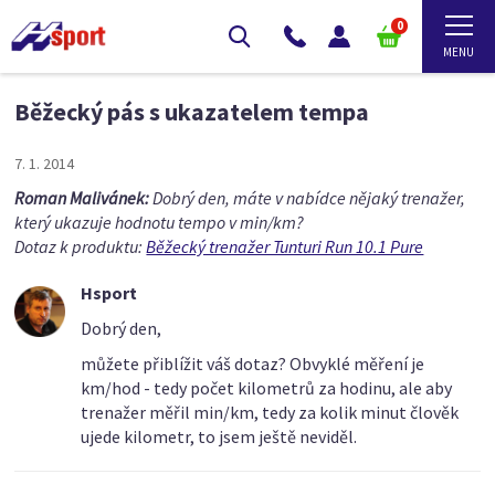
0
Běžecký pás s ukazatelem tempa
7. 1. 2014
Roman Malivánek:
Dobrý den, máte v nabídce nějaký trenažer,
který ukazuje hodnotu tempo v min/km?
Dotaz k produktu:
Běžecký trenažer Tunturi Run 10.1 Pure
Hsport
Dobrý den,
můžete přiblížit váš dotaz? Obvyklé měření je
km/hod - tedy počet kilometrů za hodinu, ale aby
trenažer měřil min/km, tedy za kolik minut člověk
ujede kilometr, to jsem ještě neviděl.