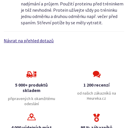
nadýmání a průjem. Použití proteinu před tréninkem
je též nevhodné. Protein užívejte vždy po tréninku
jednu odměrku a druhou odměrku např. večer před
spaním. Střevní potíže by se měly vytratit.
Návrat na přehled dotazů
5 000+ produktů
1 200 recenzí
skladem
od našich zákazníků na
Heureka.cz
připravených k okamžitému
odeslání
4 000 výdejních míst
98 % zákazníků