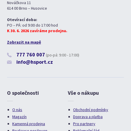
Nováčkova 11
614 00 Brno – Husovice
Otevírací doba:
PO – PÁ: od 9:00 do 17:00 hod
K 30. 6. 2026 zavíráme prodejnu.
Zobrazit na mapě
777 760 007
(po-pá: 9:00 - 17:00)
info@hsport.cz
O společnosti
Vše o nákupu
O nás
Obchodní podmínky
Magazín
Doprava a platba
Kamenná prodejna
Pro partnery
Realizace posiloven
Reklamační řád