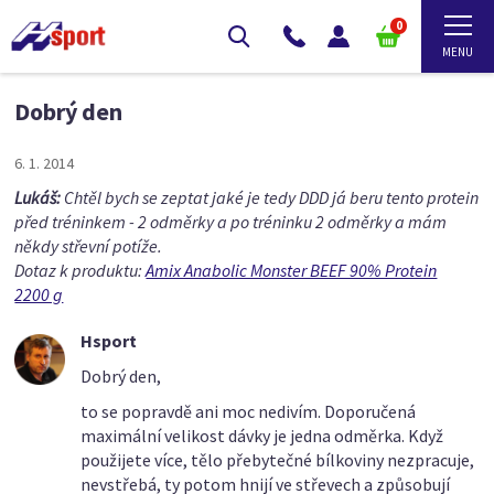
0
Dobrý den
6. 1. 2014
Lukáš:
Chtěl bych se zeptat jaké je tedy DDD já beru tento protein
před tréninkem - 2 odměrky a po tréninku 2 odměrky a mám
někdy střevní potíže.
Dotaz k produktu:
Amix Anabolic Monster BEEF 90% Protein
2200 g
Hsport
Dobrý den,
to se popravdě ani moc nedivím. Doporučená
maximální velikost dávky je jedna odměrka. Když
použijete více, tělo přebytečné bílkoviny nezpracuje,
nevstřebá, ty potom hnijí ve střevech a způsobují