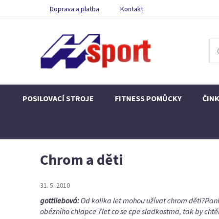
Doprava a platba
Kontakt
POSILOVACÍ STROJE
FITNESS POMŮCKY
ČIN
Chrom a děti
31. 5. 2010
gottliebová:
Od kolika let mohou užívat chrom děti?Pan
obézního chlapce 7let co se cpe sladkostma, tak by chtě