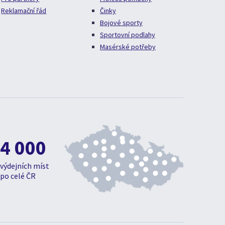
Reklamační řád
Činky
Bojové sporty
Sportovní podlahy
Masérské potřeby
4 000
výdejních míst
po celé ČR