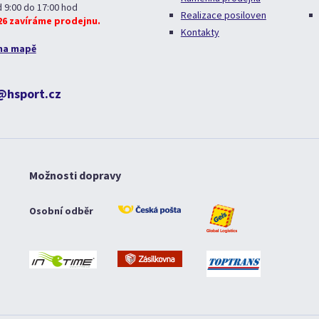
d 9:00 do 17:00 hod
Realizace posiloven
026 zavíráme prodejnu.
Kontakty
na mapě
@hsport.cz
Možnosti dopravy
Osobní odběr