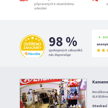
připravených k okamžitému
o
odeslání
98 %
Boh
anony
spokojených zákazníků
nás doporučuje
Kamenná
Nováčkova
614 00 Brn
Otevírací