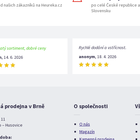
d našich zákazníků na Heureka.cz
po celé České republice a
Slovensku
Rychlé dodání a vstřícnost.
atý sortiment, dobré ceny
anonym
,
18. 4. 2026
m
,
14. 6. 2026
 prodejna v Brně
O společnosti
V
 11
O nás
o – Husovice
Magazín
 doba:
Kamenná prodejna