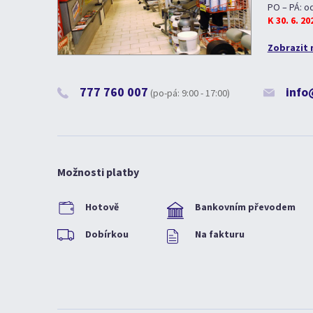
PO – PÁ: o
K 30. 6. 2
Zobrazit 
777 760 007
info
(po-pá: 9:00 - 17:00)
Možnosti platby
Hotově
Bankovním převodem
Dobírkou
Na fakturu