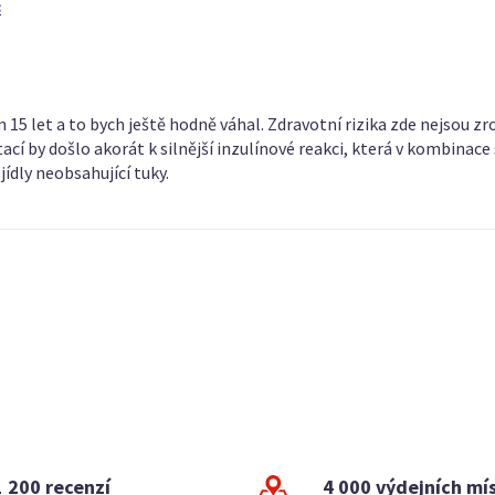
s
 15 let a to bych ještě hodně váhal. Zdravotní rizika zde nejsou z
by došlo akorát k silnější inzulínové reakci, která v kombinace s
jídly neobsahující tuky.
1 200 recenzí
4 000 výdejních mí