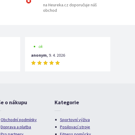
na Heureka.cz doporučuje náš
obchod
ok
anonym
,
9. 4. 2026
še o nákupu
Kategorie
Obchodní podmínky
Sportovní výživa
Doprava a platba
Posilovací stroje
Pro partnery
Fitness pomůcky