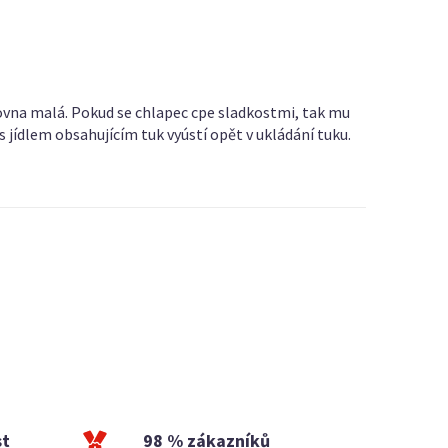
rovna malá. Pokud se chlapec cpe sladkostmi, tak mu
 jídlem obsahujícím tuk vyústí opět v ukládání tuku.
st
98 % zákazníků