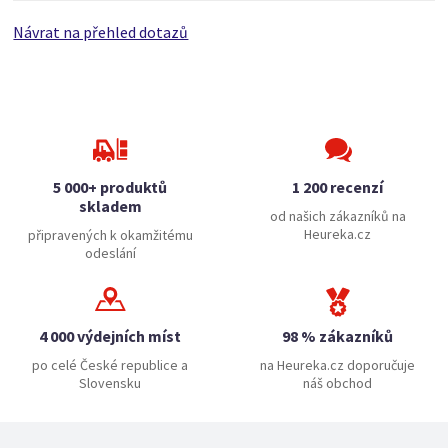
Návrat na přehled dotazů
5 000+ produktů
1 200 recenzí
skladem
od našich zákazníků na
Heureka.cz
připravených k okamžitému
odeslání
4 000 výdejních míst
98 % zákazníků
po celé České republice a
na Heureka.cz doporučuje
Slovensku
náš obchod