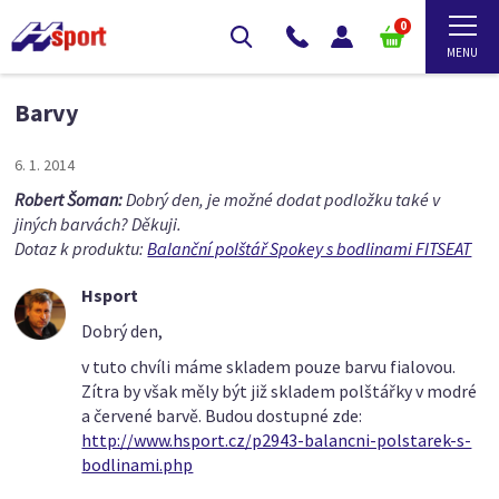
0
Barvy
6. 1. 2014
Robert Šoman:
Dobrý den, je možné dodat podložku také v
jiných barvách? Děkuji.
Dotaz k produktu:
Balanční polštář Spokey s bodlinami FITSEAT
Hsport
Dobrý den,
v tuto chvíli máme skladem pouze barvu fialovou.
Zítra by však měly být již skladem polštářky v modré
a červené barvě. Budou dostupné zde:
http://www.hsport.cz/p2943-balancni-polstarek-s-
bodlinami.php