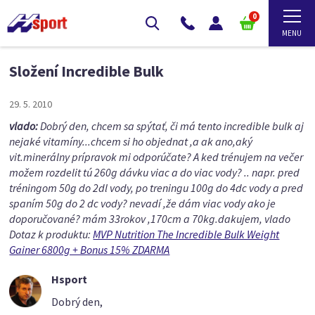
0
Složení Incredible Bulk
29. 5. 2010
vlado:
Dobrý den, chcem sa spýtať, či má tento incredible bulk aj
nejaké vitamíny...chcem si ho objednat ,a ak ano,aký
vit.minerálny prípravok mi odporúčate? A ked trénujem na večer
možem rozdelit tú 260g dávku viac a do viac vody? .. napr. pred
tréningom 50g do 2dl vody, po treningu 100g do 4dc vody a pred
spaním 50g do 2 dc vody? nevadí ,že dám viac vody ako je
doporučované? mám 33rokov ,170cm a 70kg.dakujem, vlado
Dotaz k produktu:
MVP Nutrition The Incredible Bulk Weight
Gainer 6800g + Bonus 15% ZDARMA
Hsport
Dobrý den,