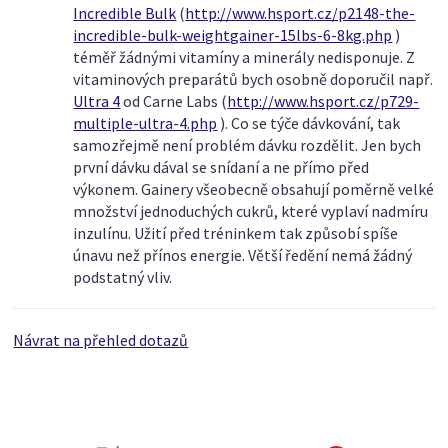
Incredible Bulk
(
http://www.hsport.cz/p2148-the-
incredible-bulk-weightgainer-15lbs-6-8kg.php
)
téměř žádnými vitamíny a minerály nedisponuje. Z
vitaminových preparátů bych osobně doporučil např.
Ultra 4
od Carne Labs (
http://www.hsport.cz/p729-
multiple-ultra-4.php
). Co se týče dávkování, tak
samozřejmě není problém dávku rozdělit. Jen bych
první dávku dával se snídaní a ne přímo před
výkonem. Gainery všeobecně obsahují poměrně velké
množství jednoduchých cukrů, které vyplaví nadmíru
inzulínu. Užití před tréninkem tak způsobí spíše
únavu než přínos energie. Větší ředění nemá žádný
podstatný vliv.
Návrat na přehled dotazů