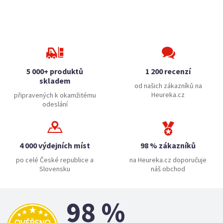
5 000+ produktů
1 200 recenzí
skladem
od našich zákazníků na
Heureka.cz
připravených k okamžitému
odeslání
4 000 výdejních míst
98 % zákazníků
po celé České republice a
na Heureka.cz doporučuje
Slovensku
náš obchod
98 %