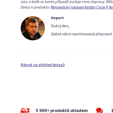
ano, o kolik se tomto případě zvyšuje cena dopravy. Děku
Dotaz k produktu:
Magnetický rotoped Kettler Cycle P Ax
Hsport
Dobrý den,
žádná námi nasmlouvaná přepravní s
Návrat na přehled dotazů
5 000+ produktů skladem