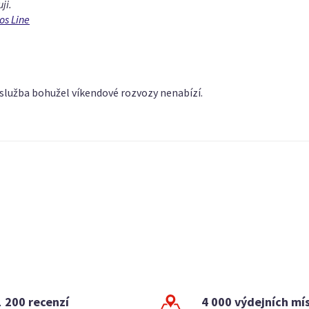
ji.
os Line
lužba bohužel víkendové rozvozy nenabízí.
1 200 recenzí
4 000 výdejních mí