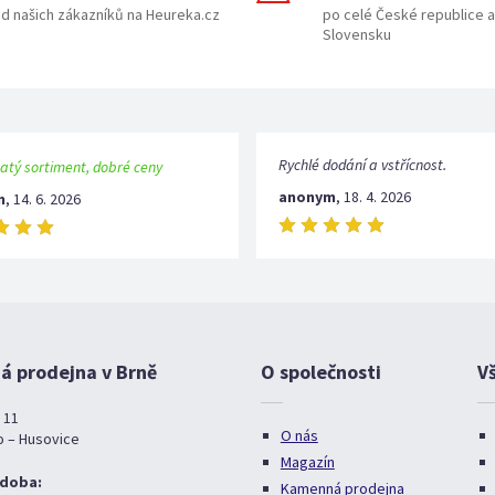
d našich zákazníků na Heureka.cz
po celé České republice a
Slovensku
Rychlé dodání a vstřícnost.
atý sortiment, dobré ceny
anonym
,
18. 4. 2026
m
,
14. 6. 2026
 prodejna v Brně
O společnosti
V
 11
O nás
o – Husovice
Magazín
 doba:
Kamenná prodejna