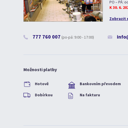
PO – PÁ: o
K 30. 6. 2
Zobrazit 
777 760 007
info
(po-pá: 9:00 - 17:00)
Možnosti platby
Hotově
Bankovním převodem
Dobírkou
Na fakturu