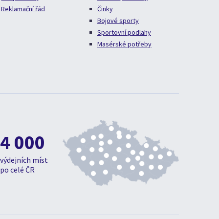
Reklamační řád
Činky
Bojové sporty
Sportovní podlahy
Masérské potřeby
4 000
výdejních míst
po celé ČR