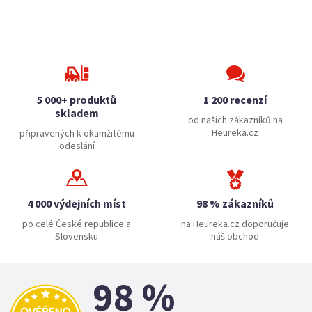
5 000+ produktů
1 200 recenzí
skladem
od našich zákazníků na
Heureka.cz
připravených k okamžitému
odeslání
4 000 výdejních míst
98 % zákazníků
po celé České republice a
na Heureka.cz doporučuje
Slovensku
náš obchod
98 %