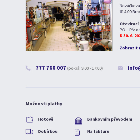
Nováčkova
614 00 Brn
Otevírací
PO – PÁ: o
K 30. 6. 2
Zobrazit 
777 760 007
info
(po-pá: 9:00 - 17:00)
Možnosti platby
Hotově
Bankovním převodem
Dobírkou
Na fakturu