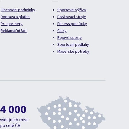
Obchodní podmínky
Sportovní výživa
Doprava a platba
Posilovací stroje
Pro partnery
Fitness pomůcky
Reklamační řád
Činky
Bojové sporty
Sportovní podlahy
Masérské potřeby
4 000
výdejních míst
po celé ČR