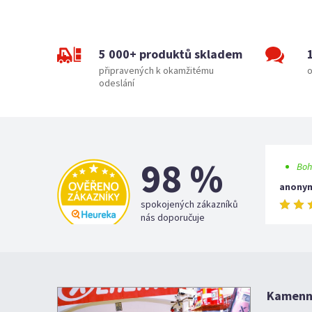
5 000+ produktů skladem
připravených k okamžitému
o
odeslání
98 %
Boh
anony
spokojených zákazníků
nás doporučuje
Kamenná