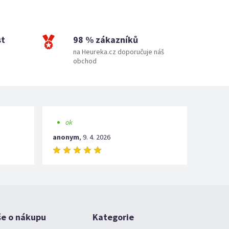
st
98 % zákazníků
na Heureka.cz doporučuje náš
obchod
ok
anonym
,
9. 4. 2026
še o nákupu
Kategorie