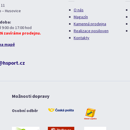
 11
O nás
o – Husovice
Magazín
 doba:
Kamenná prodejna
d 9:00 do 17:00 hod
Realizace posiloven
026 zavíráme prodejnu.
Kontakty
na mapě
@hsport.cz
Možnosti dopravy
Osobní odběr