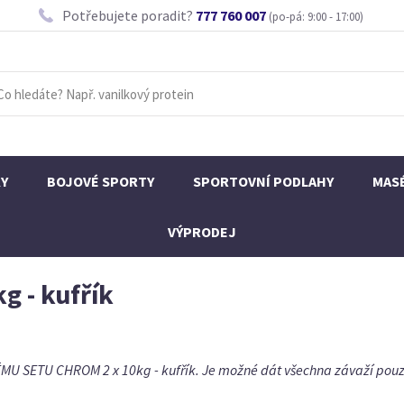
Potřebujete poradit?
777 760 007
(po-pá: 9:00 - 17:00)
KY
BOJOVÉ SPORTY
SPORTOVNÍ PODLAHY
MAS
VÝPRODEJ
 - kufřík
U SETU CHROM 2 x 10kg - kufřík. Je možné dát všechna závaží pouze