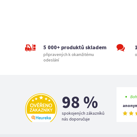
5 000+ produktů skladem
připravených k okamžitému
o
odeslání
98 %
Boh
anony
spokojených zákazníků
nás doporučuje