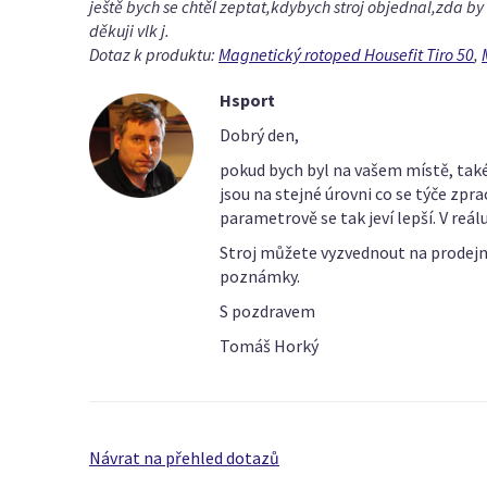
ještě bych se chtěl zeptat,kdybych stroj objednal,zda by
děkuji vlk j.
Dotaz k produktu:
Magnetický rotoped Housefit Tiro 50
,
Hsport
Dobrý den,
pokud bych byl na vašem místě, také
jsou na stejné úrovni co se týče zpr
parametrově se tak jeví lepší. V reá
Stroj můžete vyzvednout na prodejn
poznámky.
S pozdravem
Tomáš Horký
Návrat na přehled dotazů