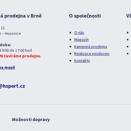
 prodejna v Brně
O společnosti
V
 11
O nás
o – Husovice
Magazín
 doba:
Kamenná prodejna
d 9:00 do 17:00 hod
Realizace posiloven
026 zavíráme prodejnu.
Kontakty
na mapě
@hsport.cz
Možnosti dopravy