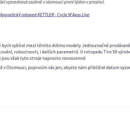
 šel vyzvednout osobně v olomouci první týden v prosinci.
Magnetický rotoped KETTLER - Cycle M Axos Line
 bych vybíral mezi těmito dvěma modely. Jednoznačně prodávanější 
acování, robustnosti, i dalších parametrů. U rotopedu Tiro 50 výrob
lu jsou však tyto stroje naprosto rovnocenné.
ě v Olomouci, poprosím vás jen, abyste nám přibližné datum vyzv