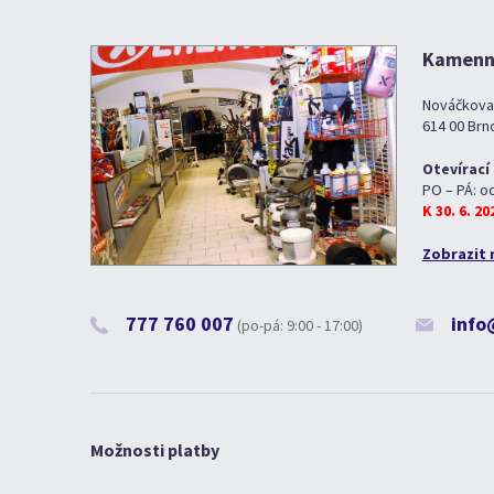
Kamenná
Nováčkova
614 00 Brn
Otevírací
PO – PÁ: o
K 30. 6. 2
Zobrazit 
777 760 007
info
(po-pá: 9:00 - 17:00)
Možnosti platby