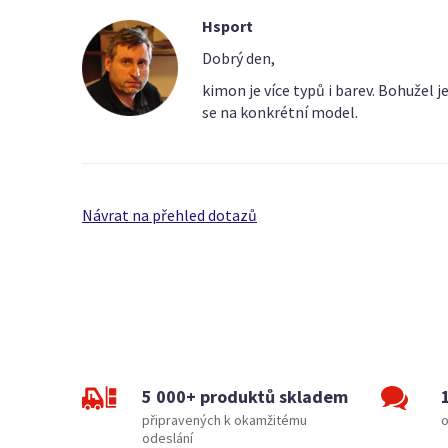
Hsport
Dobrý den,
kimon je více typů i barev. Bohužel 
se na konkrétní model.
Návrat na přehled dotazů
5 000+ produktů skladem
připravených k okamžitému
o
odeslání