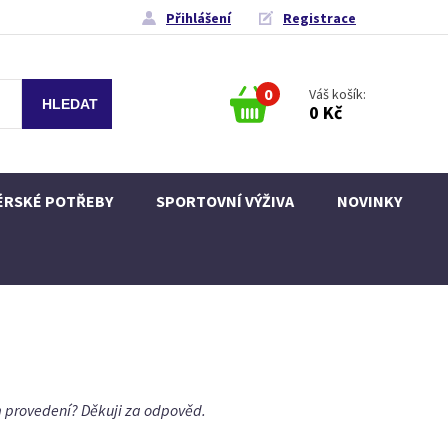
Přihlášení
Registrace
0
Váš košík:
0 Kč
ÉRSKÉ POTŘEBY
SPORTOVNÍ VÝŽIVA
NOVINKY
m provedení? Děkuji za odpověd.