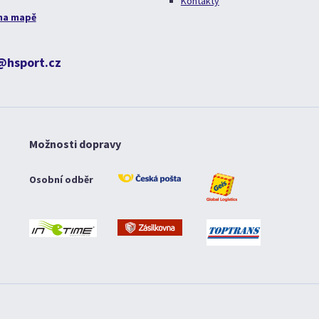
Kontakty
na mapě
@hsport.cz
Možnosti dopravy
Osobní odběr