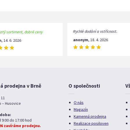
Rychlé dodání a vstřícnost.
atý sortiment, dobré ceny
anonym
,
18. 4. 2026
m
,
14. 6. 2026
 prodejna v Brně
O společnosti
V
 11
O nás
o – Husovice
Magazín
 doba:
Kamenná prodejna
d 9:00 do 17:00 hod
Realizace posiloven
026 zavíráme prodejnu.