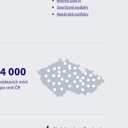
Bojové sporty
Sportovní podlahy
Masérské potřeby
4 000
výdejních míst
po celé ČR