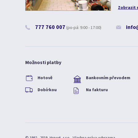
Zobrazit 
777 760 007
info
(po-pá: 9:00 - 17:00)
Možnosti platby
Hotově
Bankovním převodem
Dobírkou
Na fakturu
© 1992 - 2019, Hsport, s.r.o., Všechna práva vyhrazena