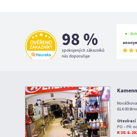
98 %
Boh
anony
spokojených zákazníků
nás doporučuje
Kamenná
Nováčkova
614 00 Brn
Otevírací
PO – PÁ: o
K 30. 6. 2