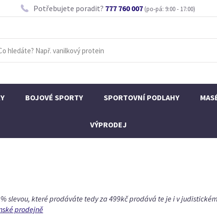
Potřebujete poradit?
777 760 007
(po-pá: 9:00 - 17:00)
KY
BOJOVÉ SPORTY
SPORTOVNÍ PODLAHY
MAS
VÝPRODEJ
% slevou, které prodáváte tedy za 499kč prodává te je i v judistické
nské prodejně