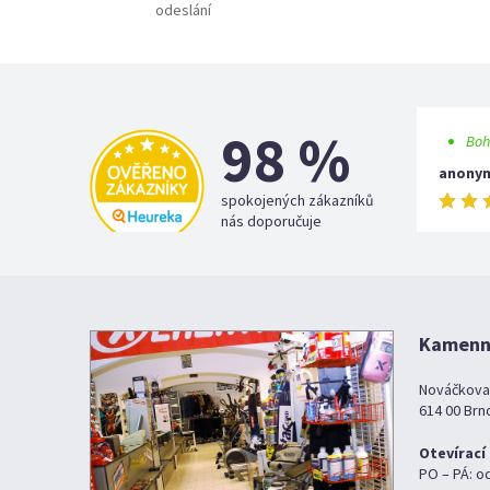
odeslání
98 %
Boh
anony
spokojených zákazníků
nás doporučuje
Kamenná
Nováčkova
614 00 Brn
Otevírací
PO – PÁ: o