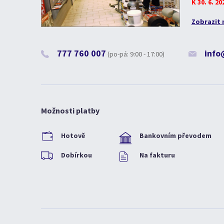
K 30. 6. 2
Zobrazit 
777 760 007
info
(po-pá: 9:00 - 17:00)
Možnosti platby
Hotově
Bankovním převodem
Dobírkou
Na fakturu