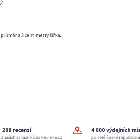
ný
 průměr a 3 centimetry šířka.
1 200 recenzí
4 000 výdejních mí
d našich zákazníků na Heureka.cz
po celé České republice a