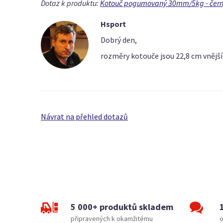
Dotaz k produktu:
Kotouč pogumovaný 30mm/5kg - čer
Hsport
Dobrý den,
rozměry kotouče jsou 22,8 cm vnější
Návrat na přehled dotazů
5 000+ produktů skladem
připravených k okamžitému
o