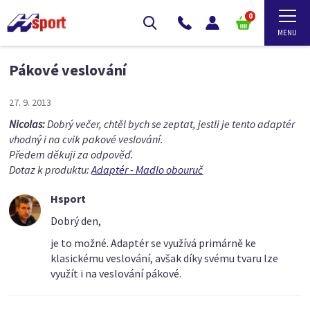
0
Pákové veslování
27. 9. 2013
Nicolas:
Dobrý večer, chtěl bych se zeptat, jestli je tento adaptér
vhodný i na cvik pakové veslování.
Předem děkuji za odpověď.
Dotaz k produktu:
Adaptér - Madlo obouruč
Hsport
Dobrý den,
je to možné. Adaptér se využívá primárně ke
klasickému veslování, avšak díky svému tvaru lze
využít i na veslování pákové.