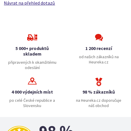
Návrat na přehled dotazů
5 000+ produktů
1 200 recenzí
skladem
od našich zákazníků na
Heureka.cz
připravených k okamžitému
odeslání
4 000 výdejních míst
98 % zákazníků
po celé České republice a
na Heureka.cz doporučuje
Slovensku
náš obchod