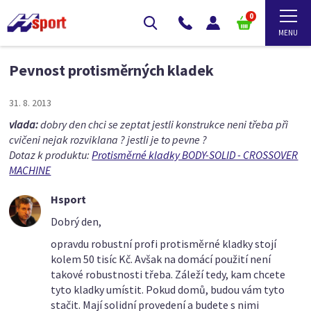
0
Pevnost protisměrných kladek
31. 8. 2013
vlada:
dobry den chci se zeptat jestli konstrukce neni třeba při
cvičeni nejak rozviklana ? jestli je to pevne ?
Dotaz k produktu:
Protisměrné kladky BODY-SOLID - CROSSOVER
MACHINE
Hsport
Dobrý den,
opravdu robustní profi protisměrné kladky stojí
kolem 50 tisíc Kč. Avšak na domácí použití není
takové robustnosti třeba. Záleží tedy, kam chcete
tyto kladky umístit. Pokud domů, budou vám tyto
stačit. Mají solidní provedení a budete s nimi