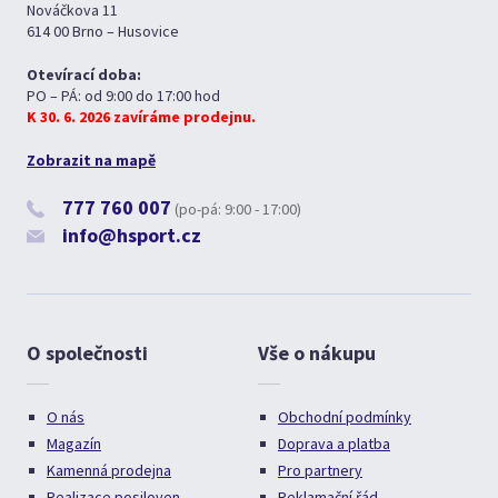
Nováčkova 11
614 00 Brno – Husovice
Otevírací doba:
PO – PÁ: od 9:00 do 17:00 hod
K 30. 6. 2026 zavíráme prodejnu.
Zobrazit na mapě
777 760 007
(po-pá: 9:00 - 17:00)
info@hsport.cz
O společnosti
Vše o nákupu
O nás
Obchodní podmínky
Magazín
Doprava a platba
Kamenná prodejna
Pro partnery
Realizace posiloven
Reklamační řád