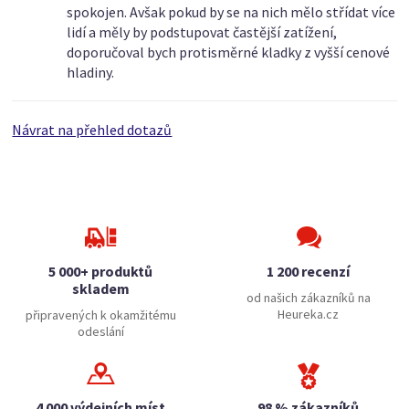
spokojen. Avšak pokud by se na nich mělo střídat více
lidí a měly by podstupovat častější zatížení,
doporučoval bych protisměrné kladky z vyšší cenové
hladiny.
Návrat na přehled dotazů
5 000+ produktů
1 200 recenzí
skladem
od našich zákazníků na
Heureka.cz
připravených k okamžitému
odeslání
4 000 výdejních míst
98 % zákazníků