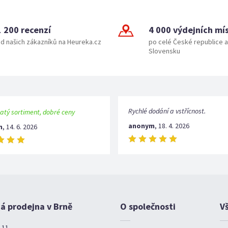
1 200 recenzí
4 000 výdejních mí
d našich zákazníků na Heureka.cz
po celé České republice a
Slovensku
Rychlé dodání a vstřícnost.
atý sortiment, dobré ceny
anonym
,
18. 4. 2026
m
,
14. 6. 2026
 prodejna v Brně
O společnosti
V
 11