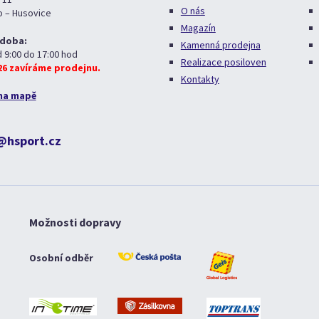
O nás
o – Husovice
Magazín
 doba:
Kamenná prodejna
d 9:00 do 17:00 hod
Realizace posiloven
026 zavíráme prodejnu.
Kontakty
na mapě
@hsport.cz
Možnosti dopravy
Osobní odběr