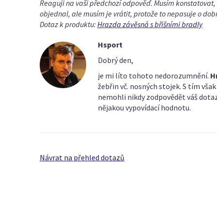
Reaguji na vaši předchozí odpověď. Musím konstatovat, ž
objednal, ale musím je vrátit, protože to nepasuje o dobr
Dotaz k produktu:
Hrazda závěsná s břišními bradly
Hsport
Dobrý den,
je mi líto tohoto nedorozumnění.
H
žebřin vč. nosných stojek. S tím vš
nemohli nikdy zodpovědět váš dotaz, 
nějakou vypovídací hodnotu.
Návrat na přehled dotazů