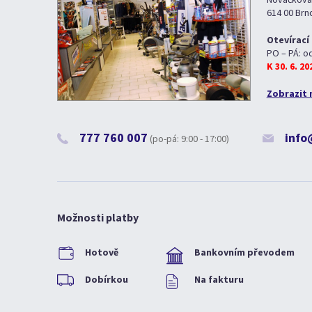
614 00 Brn
Otevírací
PO – PÁ: o
K 30. 6. 2
Zobrazit 
777 760 007
info
(po-pá: 9:00 - 17:00)
Možnosti platby
Hotově
Bankovním převodem
Dobírkou
Na fakturu