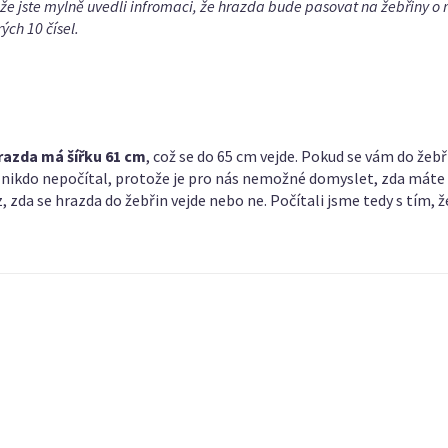
e jste mylně uvedli infromaci, že hrazda bude pasovat na žebřiny o 
ých 10 čísel.
razda má šířku 61 cm
, což se do 65 cm vejde. Pokud se vám do žebř
ak nikdo nepočítal, protože je pro nás nemožné domyslet, zda máte
zda se hrazda do žebřin vejde nebo ne. Počítali jsme tedy s tím, že