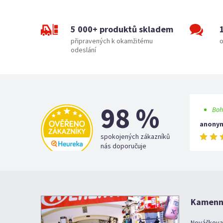
5 000+ produktů skladem
připravených k okamžitému
o
odeslání
98 %
Boh
anony
spokojených zákazníků
nás doporučuje
Kamenná
Nováčkova