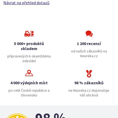
Návrat na přehled dotazů
5 000+ produktů
1 200 recenzí
skladem
od našich zákazníků na
Heureka.cz
připravených k okamžitému
odeslání
4 000 výdejních míst
98 % zákazníků
po celé České republice a
na Heureka.cz doporučuje
Slovensku
náš obchod