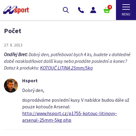
0
Počet
27. 8. 2013
Ondřej Bret:
Dobrý den, potřeboval bych 4 ks, budete v dohledné
době naskladňovat další kusy nebo prodáte poslední a konec?
Dotaz k produktu:
KOTOUČ LITINA 25mm/5kg
Hsport
Dobrý den,
doprodáváme poslední kusy. V nabídce budou dále už
pouze kotouče Arsenal:
http://www.hsport.cz/p1755-kotouc-litinovy-
arsenal-25mm-5kg.php