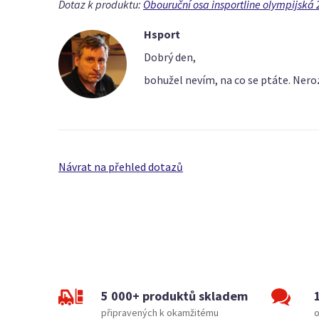
Dotaz k produktu:
Obouruční osa insportline olympijská 
Hsport
Dobrý den,
bohužel nevím, na co se ptáte. Ner
Návrat na přehled dotazů
5 000+ produktů skladem
připravených k okamžitému
o