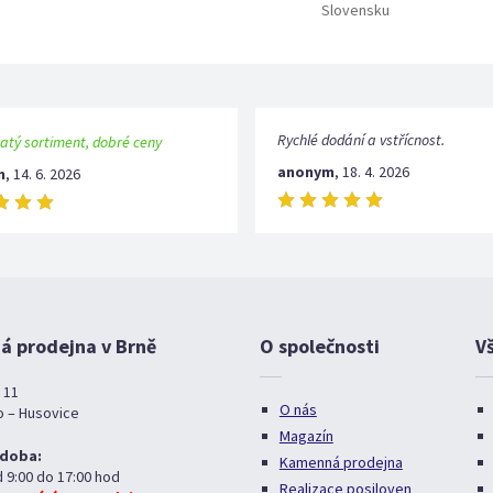
Slovensku
Rychlé dodání a vstřícnost.
atý sortiment, dobré ceny
anonym
,
18. 4. 2026
m
,
14. 6. 2026
 prodejna v Brně
O společnosti
V
 11
O nás
o – Husovice
Magazín
 doba:
Kamenná prodejna
d 9:00 do 17:00 hod
Realizace posiloven