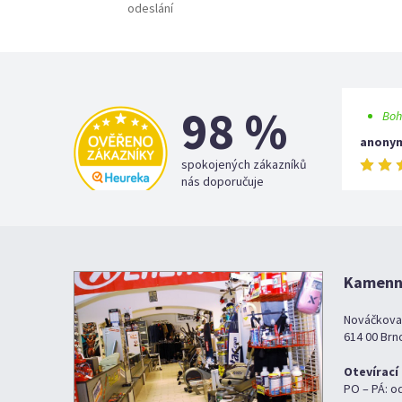
odeslání
98 %
Boh
anony
spokojených zákazníků
nás doporučuje
Kamenná
Nováčkova
614 00 Brn
Otevírací
PO – PÁ: o