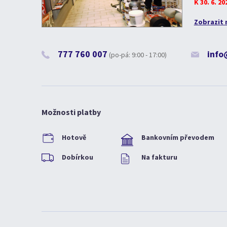
K 30. 6. 2
Zobrazit 
777 760 007
info
(po-pá: 9:00 - 17:00)
Možnosti platby
Hotově
Bankovním převodem
Dobírkou
Na fakturu