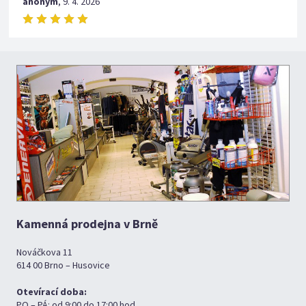
anonym
,
9. 4. 2026
Kamenná prodejna v Brně
Nováčkova 11
614 00 Brno – Husovice
Otevírací doba:
PO – PÁ: od 9:00 do 17:00 hod