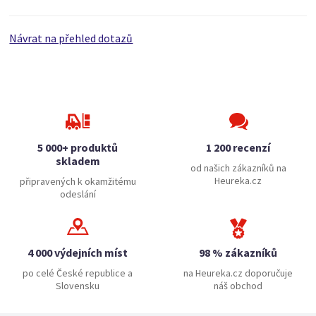
Návrat na přehled dotazů
5 000+ produktů
1 200 recenzí
skladem
od našich zákazníků na
Heureka.cz
připravených k okamžitému
odeslání
4 000 výdejních míst
98 % zákazníků
po celé České republice a
na Heureka.cz doporučuje
Slovensku
náš obchod