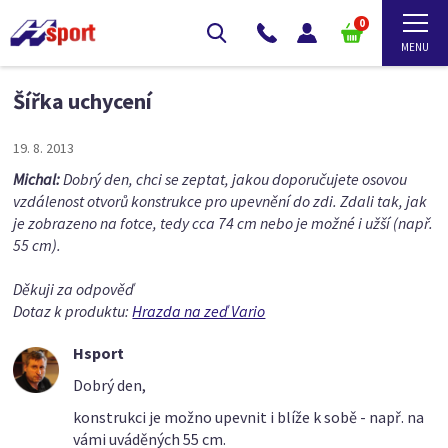
0
Šířka uchycení
19. 8. 2013
Michal:
Dobrý den, chci se zeptat, jakou doporučujete osovou
vzdálenost otvorů konstrukce pro upevnění do zdi. Zdali tak, jak
je zobrazeno na fotce, tedy cca 74 cm nebo je možné i užší (např.
55 cm).
Děkuji za odpověď
Dotaz k produktu:
Hrazda na zeď Vario
Hsport
Dobrý den,
konstrukci je možno upevnit i blíže k sobě - např. na
vámi uváděných 55 cm.